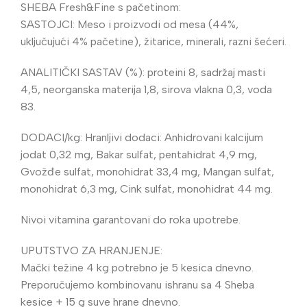
SHEBA Fresh&Fine s pačetinom:
SASTOJCI: Meso i proizvodi od mesa (44%,
uključujući 4% pačetine), žitarice, minerali, razni šećeri.
ANALITIČKI SASTAV (%): proteini 8, sadržaj masti
4,5, neorganska materija 1,8, sirova vlakna 0,3, voda
83.
DODACI/kg: Hranljivi dodaci: Anhidrovani kalcijum
jodat 0,32 mg, Bakar sulfat, pentahidrat 4,9 mg,
Gvožđe sulfat, monohidrat 33,4 mg, Mangan sulfat,
monohidrat 6,3 mg, Cink sulfat, monohidrat 44 mg.
Nivoi vitamina garantovani do roka upotrebe.
UPUTSTVO ZA HRANJENJE:
Mački težine 4 kg potrebno je 5 kesica dnevno.
Preporučujemo kombinovanu ishranu sa 4 Sheba
kesice + 15 g suve hrane dnevno.