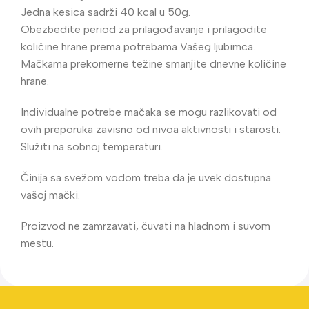
Jedna kesica sadrži 40 kcal u 50g.
Obezbedite period za prilagođavanje i prilagodite
količine hrane prema potrebama Vašeg ljubimca.
Mačkama prekomerne težine smanjite dnevne količine
hrane.
Individualne potrebe mačaka se mogu razlikovati od
ovih preporuka zavisno od nivoa aktivnosti i starosti.
Služiti na sobnoj temperaturi.
Činija sa svežom vodom treba da je uvek dostupna
vašoj mački.
Proizvod ne zamrzavati, čuvati na hladnom i suvom
mestu.