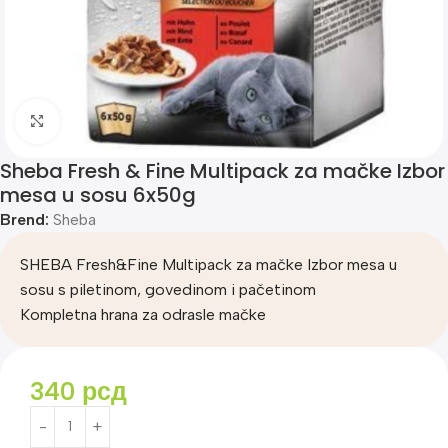
Klik za uvećanje
Sheba Fresh & Fine Multipack za mačke Izbor
mesa u sosu 6x50g
Brend:
Sheba
SHEBA Fresh&Fine Multipack za mačke Izbor mesa u
sosu s piletinom, govedinom i pačetinom
Kompletna hrana za odrasle mačke
340
рсд