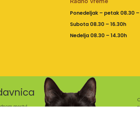
Radno vreme
Ponedeljak – petak 08.30 –
Subota 08.30 – 16.30h
Nedelja 08.30 – 14.30h
odavnica
O
 jednom mestu!
p
© 2025 - Petshop Buvara