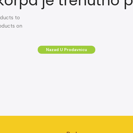
korpa je trenutno p
ducts to
roducts on
Nazad U Prodavnicu