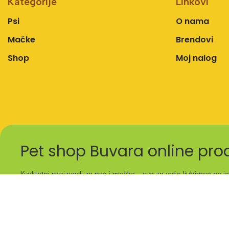
Kategorije
Linkovi
Psi
O nama
Mačke
Brendovi
Shop
Moj nalog
Pet shop Buvara online pr
Kvalitetni proizvodi za pse i mačke - sve za vaše ljubimce na