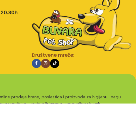
 20.30h
Društvene mreže:
nline prodaja hrane, poslastica i proizvoda za higijenu i negu
asa i mačaka - srećan ljubimac, zadovoljan vlasnik.