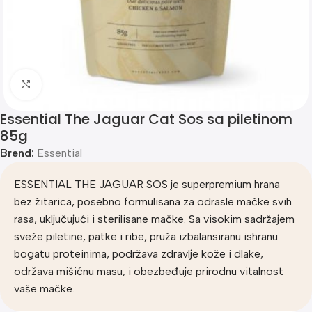
Klik za uvećanje
Essential The Jaguar Cat Sos sa piletinom
85g
Brend:
Essential
ESSENTIAL THE JAGUAR SOS je superpremium hrana
bez žitarica, posebno formulisana za odrasle mačke svih
rasa, uključujući i sterilisane mačke. Sa visokim sadržajem
sveže piletine, patke i ribe, pruža izbalansiranu ishranu
bogatu proteinima, podržava zdravlje kože i dlake,
održava mišićnu masu, i obezbeđuje prirodnu vitalnost
vaše mačke.