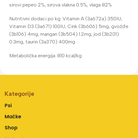
sirovi pepeo 2%, sirova vlakna 0.5%, vlaga 82%
Nutritivni dodaci po kg: Vitamin A (3a672a) 350IU,
Vitamin D3 (3a671) 100IU, Cink (3b606) 5mg, gvožđe
(3b106) 4mg, mangan (3b504) 1.2mg, jod (3b201)
0.3mg, taurin (3a370) 400mg
Metabolička energija: 810 kcal/kg
Kategorije
Psi
Mačke
Shop