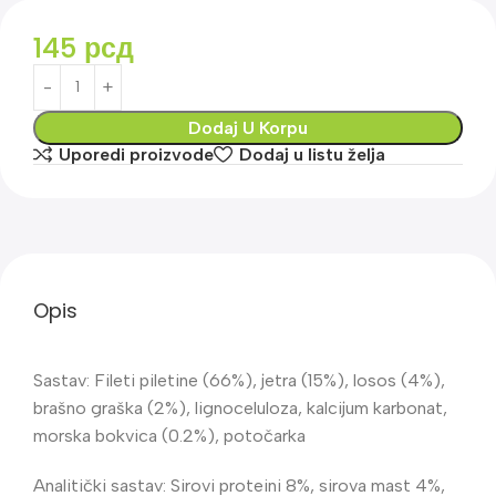
145
рсд
Dodaj U Korpu
Uporedi proizvode
Dodaj u listu želja
Opis
Sastav: Fileti piletine (66%), jetra (15%), losos (4%),
brašno graška (2%), lignoceluloza, kalcijum karbonat,
morska bokvica (0.2%), potočarka
Analitički sastav: Sirovi proteini 8%, sirova mast 4%,