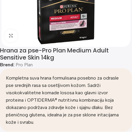
Klik za uvećanje
Hrana za pse-Pro Plan Medium Adult
Sensitive Skin 14kg
Brend:
Pro Plan
Kompletna suva hrana formulisana posebno za odrasle
pse srednjih rasa sa osetljivom kožom. Sadrži
visokokvalitetne komade lososa kao glavni izvor
proteina i OPTIDERMA® nutritivnu kombinaciju koja
dokazano podržava zdravlje kože i sjajnu dlaku. Bez
pšeničnog glutena, idealna je za pse sklone iritacijama
kože i svrabu.