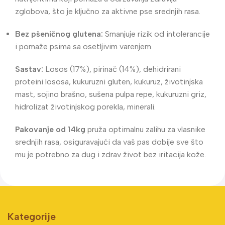
zglobova, što je ključno za aktivne pse srednjih rasa.
Bez pšeničnog glutena:
Smanjuje rizik od intolerancije
i pomaže psima sa osetljivim varenjem.
Sastav:
Losos (17%), pirinač (14%), dehidrirani
proteini lososa, kukuruzni gluten, kukuruz, životinjska
mast, sojino brašno, sušena pulpa repe, kukuruzni griz,
hidrolizat životinjskog porekla, minerali.
Pakovanje od 14kg
pruža optimalnu zalihu za vlasnike
srednjih rasa, osiguravajući da vaš pas dobije sve što
mu je potrebno za dug i zdrav život bez iritacija kože.
Kategorije