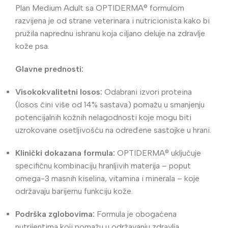
Plan Medium Adult sa OPTIDERMA® formulom
razvijena je od strane veterinara i nutricionista kako bi
pružila naprednu ishranu koja ciljano deluje na zdravlje
kože psa.
Glavne prednosti:
Visokokvalitetni losos:
Odabrani izvori proteina
(losos čini više od 14% sastava) pomažu u smanjenju
potencijalnih kožnih nelagodnosti koje mogu biti
uzrokovane osetljivošću na određene sastojke u hrani.
Klinički dokazana formula:
OPTIDERMA® uključuje
specifičnu kombinaciju hranljivih materija – poput
omega-3 masnih kiselina, vitamina i minerala – koje
održavaju barijernu funkciju kože.
Podrška zglobovima:
Formula je obogaćena
nutrijentima koji pomažu u održavanju zdravlja