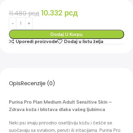
10.332
рсд
11.480
рсд
Dodaj U Korpu
Uporedi proizvode
Dodaj u listu želja
Opis
Recenzije (0)
Purina Pro Plan Medium Adult Sensitive Skin –
Zdrava koža i blistava dlaka vašeg ljubimca
Neki psi imaju prirodno osetljiviju kožu i češće se
suočavaju sa svrabom, peruti ili iritacijama. Purina Pro