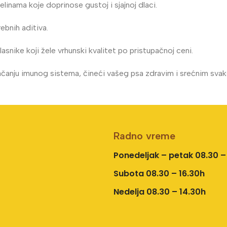
nama koje doprinose gustoj i sjajnoj dlaci.
ebnih aditiva.
asnike koji žele vrhunski kvalitet po pristupačnoj ceni.
ačanju imunog sistema, čineći vašeg psa zdravim i srećnim sva
Radno vreme
Ponedeljak – petak 08.30 –
Subota 08.30 – 16.30h
Nedelja 08.30 – 14.30h