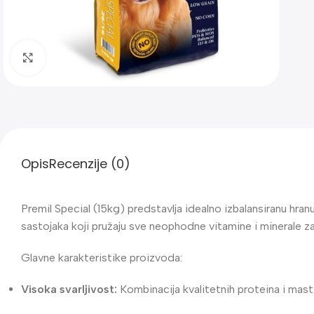
Klik za uvećanje
Opis
Recenzije (0)
Premil Special (15kg) predstavlja idealno izbalansiranu hra
sastojaka koji pružaju sve neophodne vitamine i minerale za 
Glavne karakteristike proizvoda:
Visoka svarljivost:
Kombinacija kvalitetnih proteina i masti