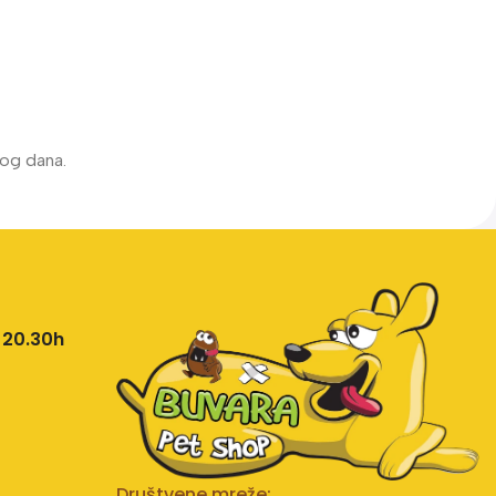
kog dana.
 20.30h
Društvene mreže: