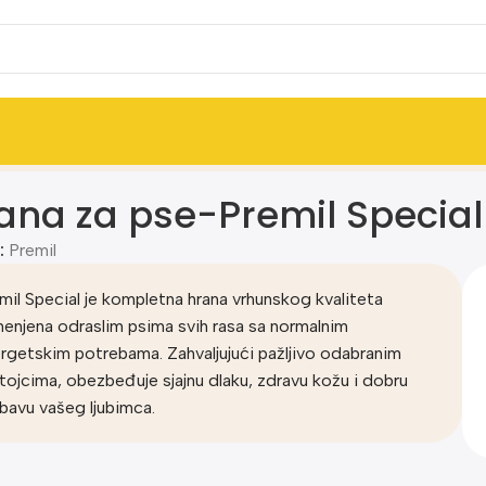
ana za pse-Premil Special
:
Premil
mil Special je kompletna hrana vrhunskog kvaliteta
enjena odraslim psima svih rasa sa normalnim
rgetskim potrebama. Zahvaljujući pažljivo odabranim
tojcima, obezbeđuje sjajnu dlaku, zdravu kožu i dobru
bavu vašeg ljubimca.