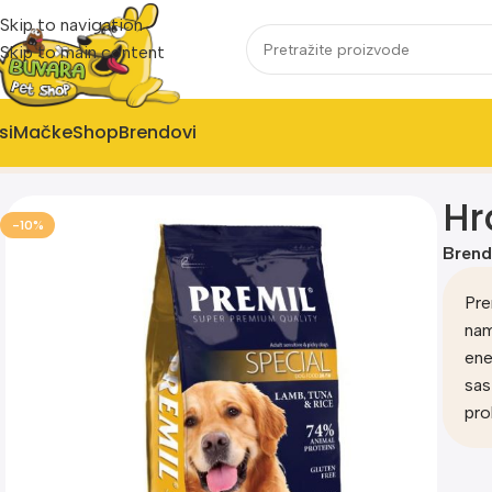
Skip to navigation
Skip to main content
si
Mačke
Shop
Brendovi
Home
Proizvod
Hrana za pse-Premil Special 15kg
Hr
-10%
Brend
Pre
nam
ene
sas
pro