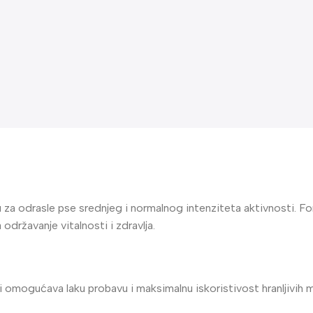
nu za odrasle pse srednjeg i normalnog intenziteta aktivnosti. F
održavanje vitalnosti i zdravlja.
 omogućava laku probavu i maksimalnu iskoristivost hranljivih m