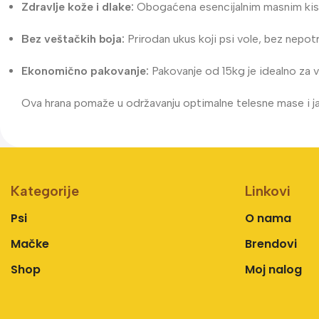
Zdravlje kože i dlake:
Obogaćena esencijalnim masnim kiseli
Bez veštačkih boja:
Prirodan ukus koji psi vole, bez nepotr
Ekonomično pakovanje:
Pakovanje od 15kg je idealno za vl
Ova hrana pomaže u održavanju optimalne telesne mase i j
Kategorije
Linkovi
Psi
O nama
Mačke
Brendovi
Shop
Moj nalog