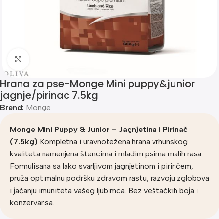
Klik za uvećanje
Hrana za pse-Monge Mini puppy&junior
jagnje/pirinac 7.5kg
Brend:
Monge
Monge Mini Puppy & Junior – Jagnjetina i Pirinač
(7.5kg)
Kompletna i uravnotežena hrana vrhunskog
kvaliteta namenjena štencima i mladim psima malih rasa.
Formulisana sa lako svarljivom jagnjetinom i pirinčem,
pruža optimalnu podršku zdravom rastu, razvoju zglobova
i jačanju imuniteta vašeg ljubimca. Bez veštačkih boja i
konzervansa.