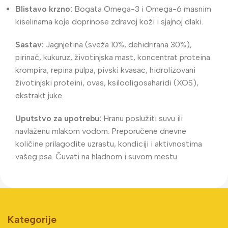
Blistavo krzno:
Bogata Omega-3 i Omega-6 masnim
kiselinama koje doprinose zdravoj koži i sjajnoj dlaki.
Sastav:
Jagnjetina (sveža 10%, dehidrirana 30%),
pirinač, kukuruz, životinjska mast, koncentrat proteina
krompira, repina pulpa, pivski kvasac, hidrolizovani
životinjski proteini, ovas, ksilooligosaharidi (XOS),
ekstrakt juke.
Uputstvo za upotrebu:
Hranu poslužiti suvu ili
navlaženu mlakom vodom. Preporučene dnevne
količine prilagodite uzrastu, kondiciji i aktivnostima
vašeg psa. Čuvati na hladnom i suvom mestu.
Kategorije