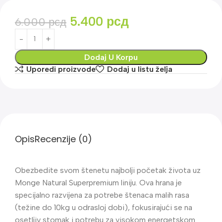
5.400
рсд
6.000
рсд
Dodaj U Korpu
Uporedi proizvode
Dodaj u listu želja
Opis
Recenzije (0)
Obezbedite svom štenetu najbolji početak života uz
Monge Natural Superpremium liniju. Ova hrana je
specijalno razvijena za potrebe štenaca malih rasa
(težine do 10kg u odrasloj dobi), fokusirajući se na
osetljiv stomak i potrebu za visokom energetskom