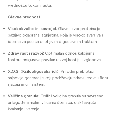
vrednošću tokom rasta.
Glavne prednosti:
Visokokvalitetni sastojci:
Glavni izvor proteina je
pažljivo odabrana jagnjetina, koja je visoko svarljiva i
idealna za pse sa osetljivim digestivnim traktom.
Zdrav rast i razvoj:
Optimalan odnos kalcijuma i
fosfora osigurava pravilan razvoj kostiju i zglobova.
X.O.S. (Ksilooligosaharidi):
Prirodni prebiotici
najnovije generacije koji podržavaju zdravu crevnu floru
i jačaju imuni sistem.
Veličina granula:
Oblik i veličina granula su savršeno
prilagođeni malim vilicama štenaca, olakšavajući
žvakanje i varenje.