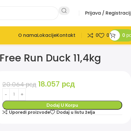
Prijava / Registraci
O nama
Lokacije
Kontakt
0
0
0
р
ree Run Duck 11,4kg
18.057
рсд
20.064
рсд
Dodaj U Korpu
Uporedi proizvode
Dodaj u listu želja