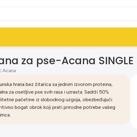
11,4kg
ana za pse-Acana SINGLE F
:
Acana
unska hrana bez žitarica sa jednim izvorom proteina,
alna za osetljive pse svih rasa i uzrasta. Sadrži 50%
litetne pačetine iz slobodnog uzgoja, obezbeđujući
ritivno bogat obrok koji prati prirodne potrebe vašeg
bimca.