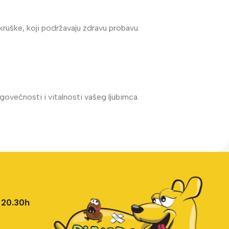
ruške, koji podržavaju zdravu probavu.
govečnosti i vitalnosti vašeg ljubimca.
 20.30h