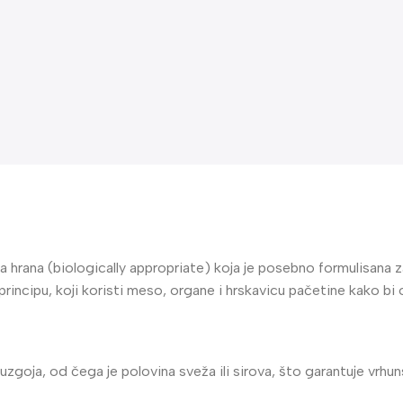
rana (biologically appropriate) koja je posebno formulisana za p
rincipu, koji koristi meso, organe i hrskavicu pačetine kako bi
zgoja, od čega je polovina sveža ili sirova, što garantuje vrhuns