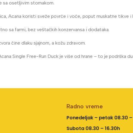
se sa osetljivim stomakom.
ca, Acana koristi sveže povrće i voće, poput muskatne tikve i k
tno sa farmi, bez veštačkih konzervansa i dodataka.
zvora čine dlaku sjajnom, a kožu zdravom.
Acana Single Free-Run Duck je više od hrane – to je podrška du
Radno vreme
Ponedeljak – petak 08.30 –
Subota 08.30 – 16.30h