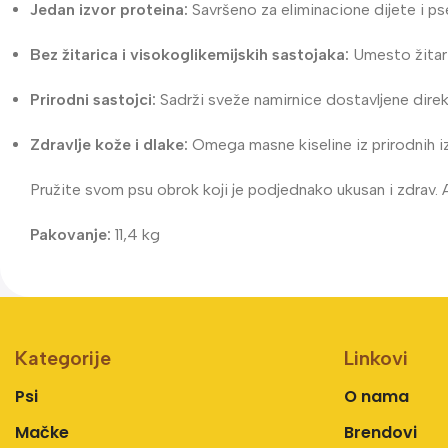
Jedan izvor proteina:
Savršeno za eliminacione dijete i p
Bez žitarica i visokoglikemijskih sastojaka:
Umesto žitari
Prirodni sastojci:
Sadrži sveže namirnice dostavljene direk
Zdravlje kože i dlake:
Omega masne kiseline iz prirodnih i
Pružite svom psu obrok koji je podjednako ukusan i zdrav. 
Pakovanje:
11,4 kg
Kategorije
Linkovi
Psi
O nama
Mačke
Brendovi