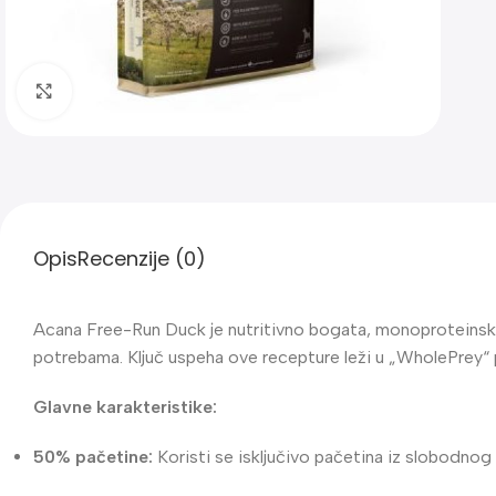
Klik za uvećanje
Opis
Recenzije (0)
Acana Free-Run Duck je nutritivno bogata, monoproteinska h
potrebama. Ključ uspeha ove recepture leži u „WholePrey“ p
Glavne karakteristike:
50% pačetine:
Koristi se isključivo pačetina iz slobodnog u