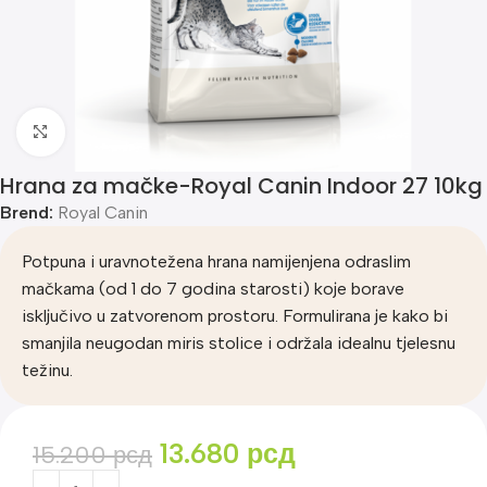
Klik za uvećanje
Hrana za mačke-Royal Canin Indoor 27 10kg
Brend:
Royal Canin
Potpuna i uravnotežena hrana namijenjena odraslim
mačkama (od 1 do 7 godina starosti) koje borave
isključivo u zatvorenom prostoru. Formulirana je kako bi
smanjila neugodan miris stolice i održala idealnu tjelesnu
težinu.
13.680
рсд
15.200
рсд