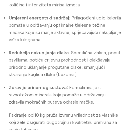
količine i intenziteta mirisa izmeta.
Umjereni energetski sadržaj:
Prilagođeni udio kalorija
pomaže u održavanju optimalne tjelesne težine
mačaka koje su manje aktivne, sprječavajući nakupljanje
viška kilograma.
Redukcija nakupljanja dlaka:
Specifična vlakna, poput
psylliuma, potiču crijevnu prohodnost i olakšavaju
prirodno uklanjanje progutane dlake, smanjujući
stvaranje kuglica dlake (bezoara).
Zdravlje urinarnog sustava:
Formulirana je s
ravnotežom minerala koja pomaže u održavanju
zdravlja mokraćnih puteva odrasle mačke.
Pakiranje od 10 kg pruža izvrsnu vrijednost za vlasnike
koji žele osigurati dugotrajnu i kvalitetnu prehranu za
svoje ljubimce.