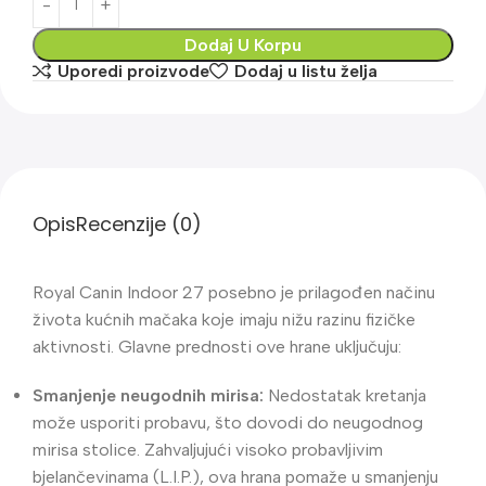
Dodaj U Korpu
Uporedi proizvode
Dodaj u listu želja
Opis
Recenzije (0)
Royal Canin Indoor 27 posebno je prilagođen načinu
života kućnih mačaka koje imaju nižu razinu fizičke
aktivnosti. Glavne prednosti ove hrane uključuju:
Smanjenje neugodnih mirisa:
Nedostatak kretanja
može usporiti probavu, što dovodi do neugodnog
mirisa stolice. Zahvaljujući visoko probavljivim
bjelančevinama (L.I.P.), ova hrana pomaže u smanjenju