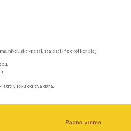
 nivou aktivnosti, starosti i fizičkoj kondiciji.
odu.
a.
oristiti u roku od dva dana.
Radno vreme