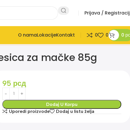
Prijava / Registraci
O nama
Lokacije
Kontakt
0
0
0
р
Kesica za mačke 85g
95
рсд
Dodaj U Korpu
Uporedi proizvode
Dodaj u listu želja