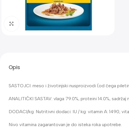
Klik za uvećanje
Opis
SASTOJCI: meso i životinjski nusproizvodi (od čega piletine mi
ANALITIČKI SASTAV: vlaga 79.0%, proteini 14.0%, sadržaj m
DODACI/kg: Nutritivni dodaci: IU / kg: vitamin A: 1490; vitam
Nivo vitamina zagarantovan je do isteka roka upotrebe.