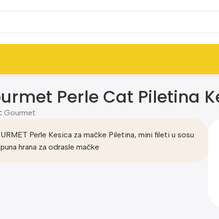
e 85g
urmet Perle Cat Piletina 
:
Gourmet
RMET Perle Kesica za mačke Piletina, mini fileti u sosu
puna hrana za odrasle mačke