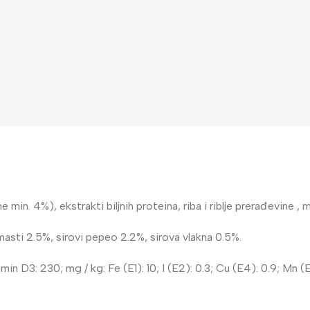
n. 4%), ekstrakti biljnih proteina, riba i riblje prerađevine , min
asti 2.5%, sirovi pepeo 2.2%, sirova vlakna 0.5%.
in D3: 230; mg / kg: Fe (E1): 10; I (E2): 0.3; Cu (E4): 0.9; Mn (E