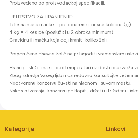
Proizvedeno po proizvođačkoj specifikaciji.
UPUTSTVO ZA HRANJENJE:
Telesna masa mačke = preporučene dnevne količine (g)
4 kg = 4 kesice (poslužiti u 2 obroka minimum)
Gravidnu ili mačku koja doji hraniti koliko želi.
Preporučene dnevne količine prilagoditi vremenskim uslovima,
Hranu poslužiti na sobnoj temperaturi uz dostupnu svežu v
Zbog zdravlja Vašeg ljubimca redovno konsultujte veterinar
Neotvorenu konzervu čuvati na hladnom i suvom mestu.
Nakon otvaranja, konzervu poklopiti, držati u frižideru i isk
Kategorije
Linkovi