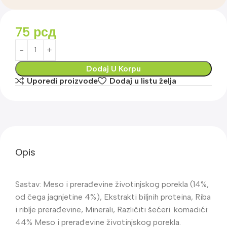
75
рсд
Dodaj U Korpu
Uporedi proizvode
Dodaj u listu želja
Opis
Sastav: Meso i prerađevine životinjskog porekla (14%,
od čega jagnjetine 4%), Ekstrakti biljnih proteina, Riba
i riblje prerađevine, Minerali, Različiti šećeri. komadići:
44% Meso i prerađevine životinjskog porekla.