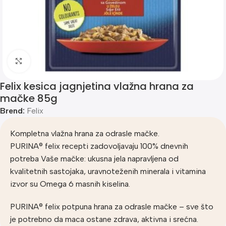
Klik za uvećanje
Felix kesica jagnjetina vlažna hrana za
mačke 85g
Brend:
Felix
Kompletna vlažna hrana za odrasle mačke.
PURINA® felix recepti zadovoljavaju 100% dnevnih
potreba Vaše mačke: ukusna jela napravljena od
kvalitetnih sastojaka, uravnoteženih minerala i vitamina
izvor su Omega 6 masnih kiselina.
PURINA® felix potpuna hrana za odrasle mačke – sve što
je potrebno da maca ostane zdrava, aktivna i srećna.