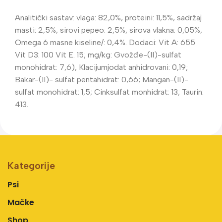
Analitički sastav: vlaga: 82,0%, proteini: 11,5%, sadržaj
masti: 2,5%, sirovi pepeo: 2,5%, sirova vlakna: 0,05%,
Omega 6 masne kiseline/: 0,4%. Dodaci: Vit A: 655
Vit D3: 100 Vit E. 15; mg/kg: Gvožđe-(II)-sulfat
monohidrat: 7,6), Klacijumjodat anhidrovani: 0,19;
Bakar-(II)- sulfat pentahidrat: 0,66; Mangan-(II)-
sulfat monohidrat: 1,5; Cinksulfat monhidrat: 13; Taurin:
413.
Kategorije
Psi
Mačke
Shop