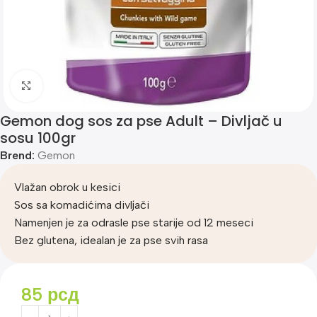
Klik za uvećanje
Gemon dog sos za pse Adult – Divljač u
sosu 100gr
Brend:
Gemon
Vlažan obrok u kesici
Sos sa komadićima divljači
Namenjen je za odrasle pse starije od 12 meseci
Bez glutena, idealan je za pse svih rasa
85
рсд