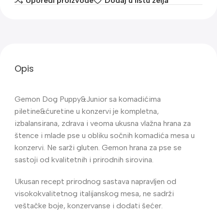
Uporedi proizvode
Dodaj u listu želja
Opis
Gemon Dog Puppy&Junior sa komadićima
piletine&ćuretine u konzervi je kompletna,
izbalansirana, zdrava i veoma ukusna vlažna hrana za
štence i mlade pse u obliku sočnih komadića mesa u
konzervi. Ne sarži gluten. Gemon hrana za pse se
sastoji od kvalitetnih i prirodnih sirovina.
Ukusan recept prirodnog sastava napravljen od
visokokvalitetnog italijanskog mesa, ne sadrži
veštačke boje, konzervanse i dodati šećer.