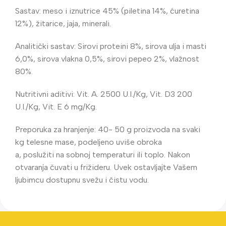
Sastav: meso i iznutrice 45% (piletina 14%, ćuretina
12%), žitarice, jaja, minerali.
Analitički sastav: Sirovi proteini 8%, sirova ulja i masti
6,0%, sirova vlakna 0,5%, sirovi pepeo 2%, vlažnost
80%.
Nutritivni aditivi: Vit. A. 2500 U.I./Kg, Vit. D3 200
U.I./Kg, Vit. E 6 mg/Kg.
Preporuka za hranjenje: 40- 50 g proizvoda na svaki
kg telesne mase, podeljeno uviše obroka
a, poslužiti na sobnoj temperaturi ili toplo. Nakon
otvaranja čuvati u frižideru. Uvek ostavljajte Vašem
ljubimcu dostupnu svežu i čistu vodu.