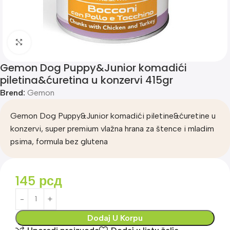
Klik za uvećanje
Gemon Dog Puppy&Junior komadići
piletina&ćuretina u konzervi 415gr
Brend:
Gemon
Gemon Dog Puppy&Junior komadići piletine&ćuretine u
konzervi, super premium vlažna hrana za štence i mladim
psima, formula bez glutena
145
рсд
Dodaj U Korpu