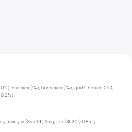
 (1%), brusnica (1%), borovnica (1%), godži bobice (1%),
 (0.2%)
10mg, mangan (3b504) 3mg, jod (3b201) 0.8mg