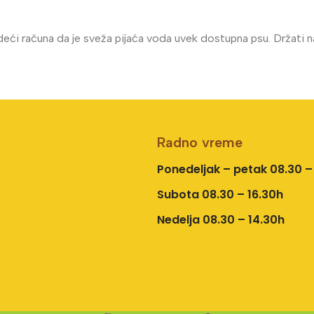
deći računa da je sveža pijaća voda uvek dostupna psu. Držati 
Radno vreme
Ponedeljak – petak 08.30 –
Subota 08.30 – 16.30h
Nedelja 08.30 – 14.30h