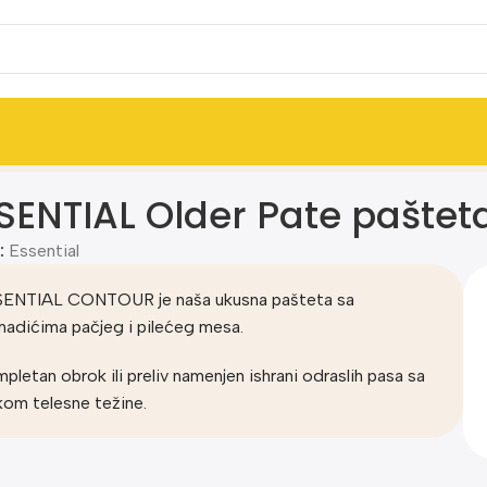
g
SENTIAL Older Pate paštet
:
Essential
ENTIAL CONTOUR je naša ukusna pašteta sa
adićima pačjeg i pilećeg mesa.
pletan obrok ili preliv namenjen ishrani odraslih pasa sa
kom telesne težine.