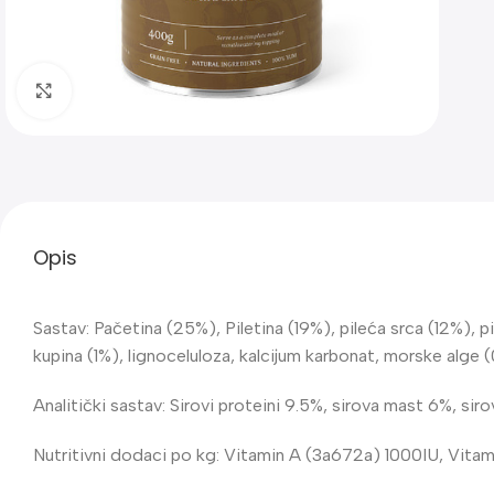
Klik za uvećanje
Opis
Sastav: Pačetina (25%), Piletina (19%), pileća srca (12%), p
kupina (1%), lignoceluloza, kalcijum karbonat, morske alge (
Analitički sastav: Sirovi proteini 9.5%, sirova mast 6%, si
Nutritivni dodaci po kg: Vitamin A (3a672a) 1000IU, Vit