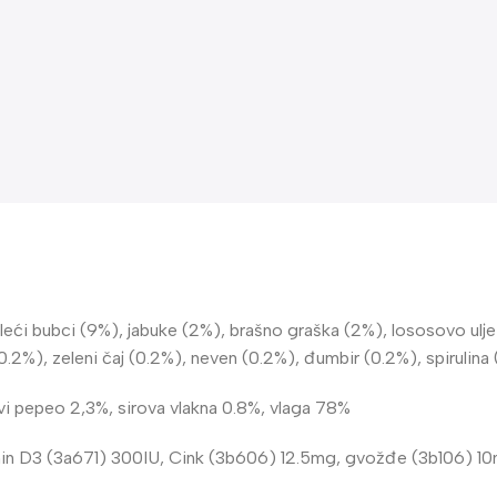
ileći bubci (9%), jabuke (2%), brašno graška (2%), lososovo ulje
0.2%), zeleni čaj (0.2%), neven (0.2%), đumbir (0.2%), spirulina
rovi pepeo 2,3%, sirova vlakna 0.8%, vlaga 78%
amin D3 (3a671) 300IU, Cink (3b606) 12.5mg, gvožđe (3b106) 