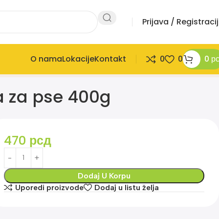
Prijava / Registraci
O nama
Lokacije
Kontakt
0
0
0
р
a za pse 400g
470
рсд
Dodaj U Korpu
Uporedi proizvode
Dodaj u listu želja