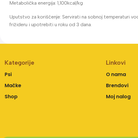
Metabolička energija: 1,100kcal/kg
Uputstvo za korišćenje: Servirati na sobnoj temperaturi vo
frižideru i upotrebiti u roku od 3 dana.
Kategorije
Linkovi
Psi
O nama
Mačke
Brendovi
Shop
Moj nalog