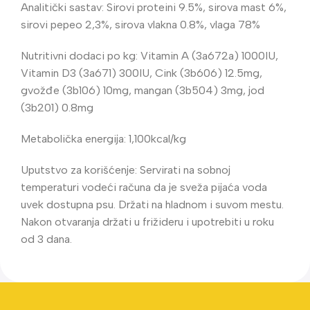
Analitički sastav: Sirovi proteini 9.5%, sirova mast 6%,
sirovi pepeo 2,3%, sirova vlakna 0.8%, vlaga 78%
Nutritivni dodaci po kg: Vitamin A (3a672a) 1000IU,
Vitamin D3 (3a671) 300IU, Cink (3b606) 12.5mg,
gvožđe (3b106) 10mg, mangan (3b504) 3mg, jod
(3b201) 0.8mg
Metabolička energija: 1,100kcal/kg
Uputstvo za korišćenje: Servirati na sobnoj
temperaturi vodeći računa da je sveža pijaća voda
uvek dostupna psu. Držati na hladnom i suvom mestu.
Nakon otvaranja držati u frižideru i upotrebiti u roku
od 3 dana.