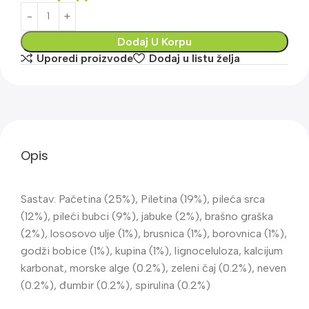
Dodaj U Korpu
Uporedi proizvode
Dodaj u listu želja
Opis
Sastav: Pačetina (25%), Piletina (19%), pileća srca
(12%), pileći bubci (9%), jabuke (2%), brašno graška
(2%), lososovo ulje (1%), brusnica (1%), borovnica (1%),
godži bobice (1%), kupina (1%), lignoceluloza, kalcijum
karbonat, morske alge (0.2%), zeleni čaj (0.2%), neven
(0.2%), đumbir (0.2%), spirulina (0.2%)