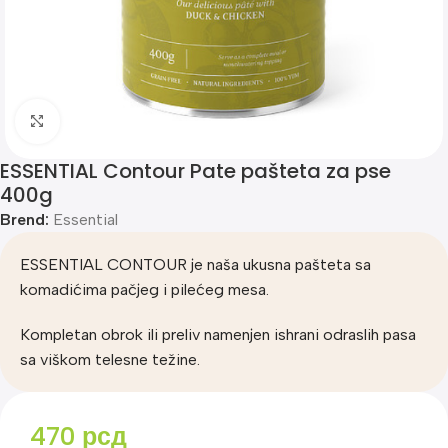
Klik za uvećanje
ESSENTIAL Contour Pate pašteta za pse
400g
Brend:
Essential
ESSENTIAL CONTOUR je naša ukusna pašteta sa
komadićima pačjeg i pilećeg mesa.
Kompletan obrok ili preliv namenjen ishrani odraslih pasa
sa viškom telesne težine.
470
рсд