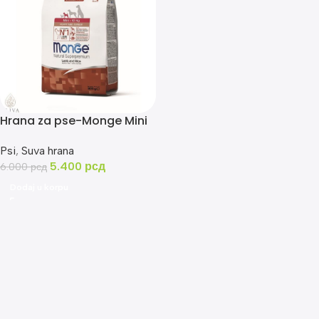
Hrana za pse-Monge Mini
puppy&junior
jagnje/pirinac 7.5kg
Psi
,
Suva hrana
5.400
рсд
6.000
рсд
Dodaj u korpu