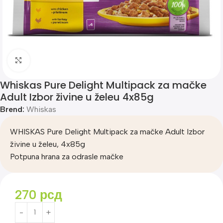
Klik za uvećanje
Whiskas Pure Delight Multipack za mačke
Adult Izbor živine u želeu 4x85g
Brend:
Whiskas
WHISKAS Pure Delight Multipack za mačke Adult Izbor
živine u želeu, 4x85g
Potpuna hrana za odrasle mačke
270
рсд