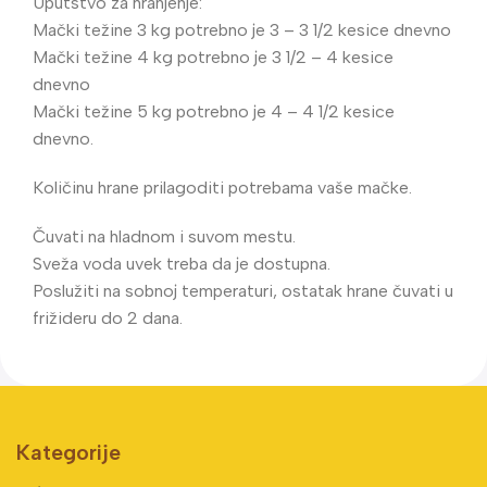
Uputstvo za hranjenje:
Mački težine 3 kg potrebno je 3 – 3 1/2 kesice dnevno
Mački težine 4 kg potrebno je 3 1/2 – 4 kesice
dnevno
Mački težine 5 kg potrebno je 4 – 4 1/2 kesice
dnevno.
Količinu hrane prilagoditi potrebama vaše mačke.
Čuvati na hladnom i suvom mestu.
Sveža voda uvek treba da je dostupna.
Poslužiti na sobnoj temperaturi, ostatak hrane čuvati u
frižideru do 2 dana.
Kategorije