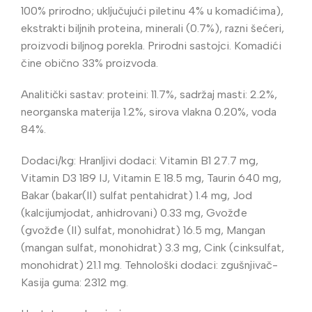
100% prirodno; uključujući piletinu 4% u komadićima),
ekstrakti biljnih proteina, minerali (0.7%), razni šećeri,
proizvodi biljnog porekla. Prirodni sastojci. Komadići
čine obično 33% proizvoda.
Analitički sastav: proteini: 11.7%, sadržaj masti: 2.2%,
neorganska materija 1.2%, sirova vlakna 0.20%, voda
84%.
Dodaci/kg: Hranljivi dodaci: Vitamin B1 27.7 mg,
Vitamin D3 189 IJ, Vitamin E 18.5 mg, Taurin 640 mg,
Bakar (bakar(II) sulfat pentahidrat) 1.4 mg, Jod
(kalcijumjodat, anhidrovani) 0.33 mg, Gvožđe
(gvožđe (II) sulfat, monohidrat) 16.5 mg, Mangan
(mangan sulfat, monohidrat) 3.3 mg, Cink (cinksulfat,
monohidrat) 21.1 mg. Tehnološki dodaci: zgušnjivač-
Kasija guma: 2312 mg.