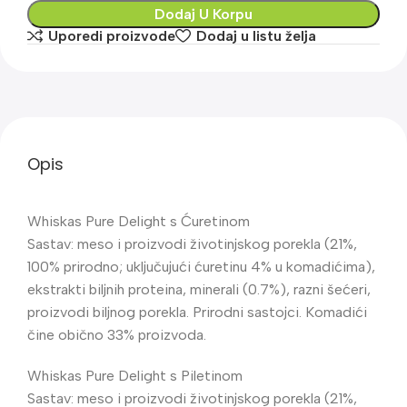
Dodaj U Korpu
Uporedi proizvode
Dodaj u listu želja
Opis
Whiskas Pure Delight s Ćuretinom
Sastav: meso i proizvodi životinjskog porekla (21%,
100% prirodno; uključujući ćuretinu 4% u komadićima),
ekstrakti biljnih proteina, minerali (0.7%), razni šećeri,
proizvodi biljnog porekla. Prirodni sastojci. Komadići
čine obično 33% proizvoda.
Whiskas Pure Delight s Piletinom
Sastav: meso i proizvodi životinjskog porekla (21%,