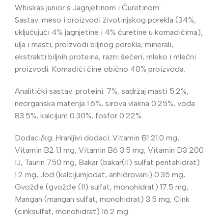
Whiskas junior s Jagnjetinom i Ćuretinom:
Sastav: meso i proizvodi životinjskog porekla (34%,
uključujući 4% jagnjetine i 4% ćuretine u komadićima),
ulja i masti, proizvodi biljnog porekla, minerali,
ekstrakti biljnih proteina, razni šećeri, mleko i mlečni
proizvodi. Komadići čine obično 40% proizvoda.
Analitički sastav: proteini: 7%, sadržaj masti 5.2%,
neorganska materija 1.6%, sirova vlakna 0.25%, voda
83.5%, kalcijum 0.30%, fosfor 0.22%.
Dodaci/kg: Hranljivi dodaci: Vitamin B1 21.0 mg,
Vitamin B2 1.1 mg, Vitamin B6 3.5 mg, Vitamin D3 200
IJ, Taurin 750 mg, Bakar (bakar(II) sulfat pentahidrat)
1.2 mg, Jod (kalcijumjodat, anhidrovani) 0.35 mg,
Gvožđe (gvožđe (II) sulfat, monohidrat) 17.5 mg,
Mangan (mangan sulfat, monohidrat) 3.5 mg, Cink
(cinksulfat, monohidrat) 16.2 mg.