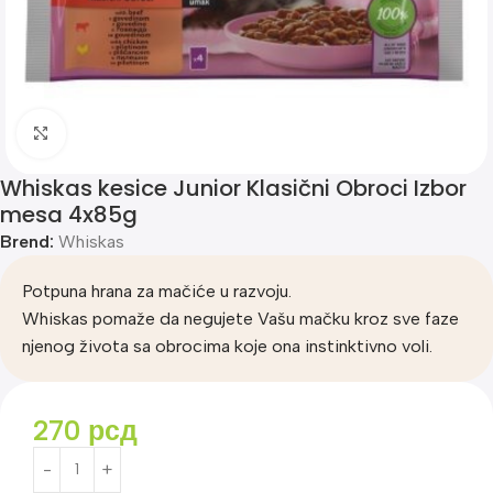
Klik za uvećanje
Whiskas kesice Junior Klasični Obroci Izbor
mesa 4x85g
Brend:
Whiskas
Potpuna hrana za mačiće u razvoju.
Whiskas pomaže da negujete Vašu mačku kroz sve faze
njenog života sa obrocima koje ona instinktivno voli.
270
рсд