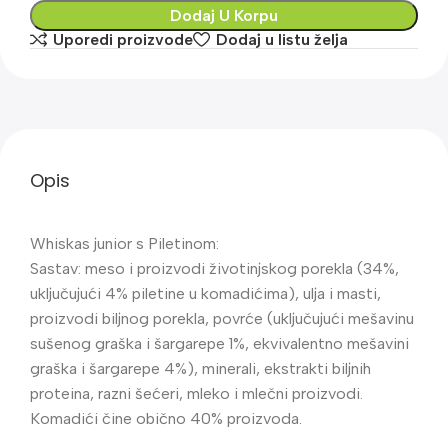
Dodaj U Korpu
Uporedi proizvode
Dodaj u listu želja
Opis
Whiskas junior s Piletinom:
Sastav: meso i proizvodi životinjskog porekla (34%,
uključujući 4% piletine u komadićima), ulja i masti,
proizvodi biljnog porekla, povrće (uključujući mešavinu
sušenog graška i šargarepe 1%, ekvivalentno mešavini
graška i šargarepe 4%), minerali, ekstrakti biljnih
proteina, razni šećeri, mleko i mlečni proizvodi.
Komadići čine obično 40% proizvoda.