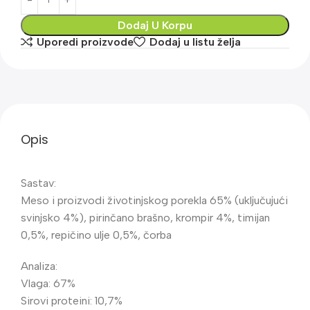
Dodaj U Korpu
Uporedi proizvode
Dodaj u listu želja
Opis
Sastav:
Meso i proizvodi životinjskog porekla 65% (uključujući
svinjsko 4%), pirinčano brašno, krompir 4%, timijan
0,5%, repičino ulje 0,5%, čorba
Analiza:
Vlaga: 67%
Sirovi proteini: 10,7%