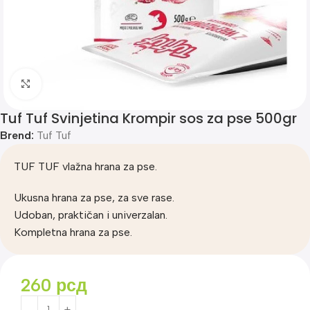
Klik za uvećanje
Tuf Tuf Svinjetina Krompir sos za pse 500gr
Brend:
Tuf Tuf
TUF TUF vlažna hrana za pse.
Ukusna hrana za pse, za sve rase.
Udoban, praktičan i univerzalan.
Kompletna hrana za pse.
260
рсд