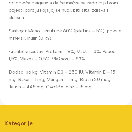
od povrća osigurava da će mačka sa zadovoljstvom
pojesti porciju koja joj se nudi, biti sita, zdrava i
aktivna.
Sastojci: Meso i iznutrice 60% (piletina – 5%), povrće,
minerali, inulin (0,1%).
Analitički sastav: Proteini – 8%; Masti – 3%; Pepeo –
1,5%; Vlakna – 0,5%; Vlažnost – 83%.
Dodaci po kg: Vitamin D3 – 250 IU; Vitamin E – 15
mg; Bakar – 1 mg; Mangan – 1 mg; Biotin 20 mcg;
Taurin – 445 mg; Gvožđe, cink – 15 mg.
Kategorije