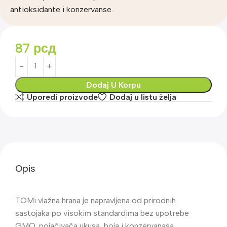
antioksidante i konzervanse.
87
рсд
Dodaj U Korpu
Uporedi proizvode
Dodaj u listu želja
Opis
TOMi vlažna hrana je napravljena od prirodnih
sastojaka po visokim standardima bez upotrebe
GMO, pojačivača ukusa, boja i konzervanasa.