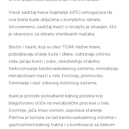
Visok sadržaj mesa (najmanje 60%) omogućava da
ova hrana bude uključena u kompletnu ishranu.
Istovremeno, sadržaj masti u receptu je smanjen, što
je obavezno za ishranu sterilisanih mačaka.
Biotin i taurin, koji su deo TOMi vlažne hrane,
poboljšavaju stanje kože i dlake, održavaju oštrinu
vida, jačaju kosti i zube, obezbeđuju stabilno
funkcionisanje kardiovaskularnog sistema, normalizuju
metabolizam masti u telu životinja, promovišu
formiranje i rast zdravog mišićnog sistema.
Inulin je prirodni polisaharid biljnog porekla koji
blagotvorno utiče na metaboličke procese u telu
životinje, jača imuni sistem, usporava starenje.
Piletina je korisna za rad kardiovaskularnog sistema i
gastrointestinalnog trakta i u kombinaciji sa želeom