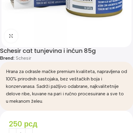
Klik za uvećanje
Schesir cat tunjevina i inćun 85g
Brend:
Schesir
Hrana za odrasle mačke premium kvaliteta, napravljena od
100% prirodnih sastojaka, bez veštačkih boja i
konzervanasa. Sadrži pažljivo odabrane, najkvalitetnije
delove ribe, kuvane na pari i ručno procesuirane a sve to
u mekanom želeu.
250
рсд