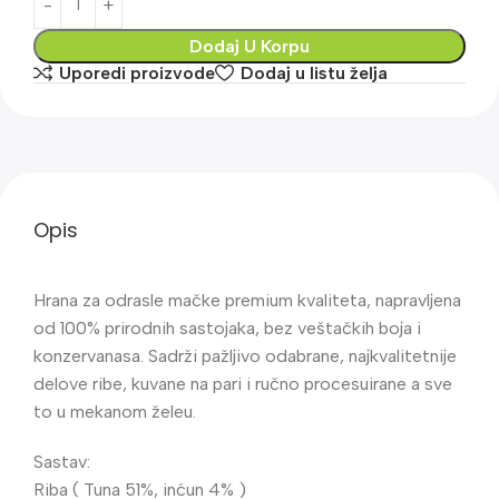
Dodaj U Korpu
Uporedi proizvode
Dodaj u listu želja
Opis
Hrana za odrasle mačke premium kvaliteta, napravljena
od 100% prirodnih sastojaka, bez veštačkih boja i
konzervanasa. Sadrži pažljivo odabrane, najkvalitetnije
delove ribe, kuvane na pari i ručno procesuirane a sve
to u mekanom želeu.
Sastav:
Riba ( Tuna 51%, inćun 4% )