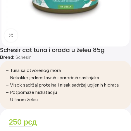
Klik za uvećanje
Schesir cat tuna i orada u želeu 85g
Brend:
Schesir
– Tuna sa otvorenog mora
– Nekoliko jednostavnih i prirodnih sastojaka
– Visok sadržaj proteina i nisak sadržaj ugljenih hidrata
– Potpomaže hidrataciju
– U finom želeu
250
рсд