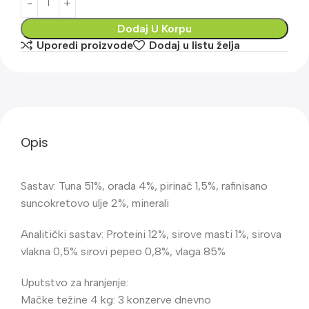
Dodaj U Korpu
Uporedi proizvode
Dodaj u listu želja
Opis
Sastav: Tuna 51%, orada 4%, pirinač 1,5%, rafinisano
suncokretovo ulje 2%, minerali
Analitički sastav: Proteini 12%, sirove masti 1%, sirova
vlakna 0,5% sirovi pepeo 0,8%, vlaga 85%
Uputstvo za hranjenje:
Mačke težine 4 kg: 3 konzerve dnevno