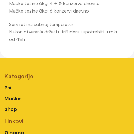
Mačke težine 6kg: 4 + ½ konzerve dnevno
Mačke težine 8kg: 6 konzervi dnevno
Servirati na sobnoj temperaturi
Nakon otvaranja držati u frižideru i upotrebiti u roku
od 48h
Kategorije
Psi
Mačke
Shop
Linkovi
O nama