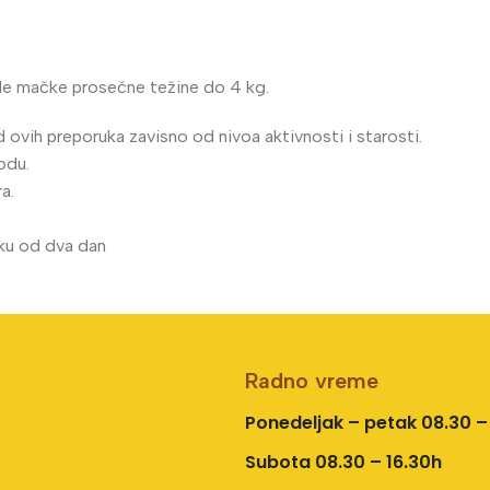
le mačke prosečne težine do 4 kg.
 ovih preporuka zavisno od nivoa aktivnosti i starosti.
odu.
a.
roku od dva dan
Radno vreme
Ponedeljak – petak 08.30 –
Subota 08.30 – 16.30h