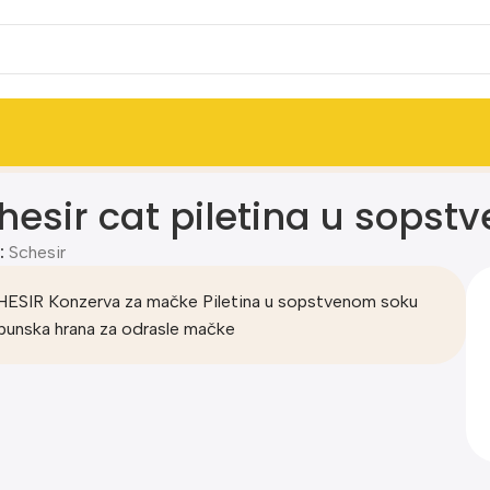
hesir cat piletina u sops
:
Schesir
ESIR Konzerva za mačke Piletina u sopstvenom soku
unska hrana za odrasle mačke