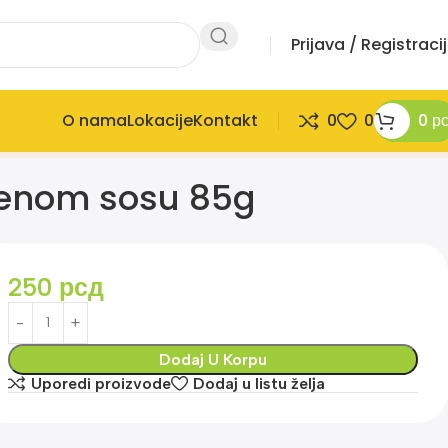
Prijava / Registraci
O nama
Lokacije
Kontakt
0
0
0
р
tvenom sosu 85g
250
рсд
Dodaj U Korpu
Uporedi proizvode
Dodaj u listu želja