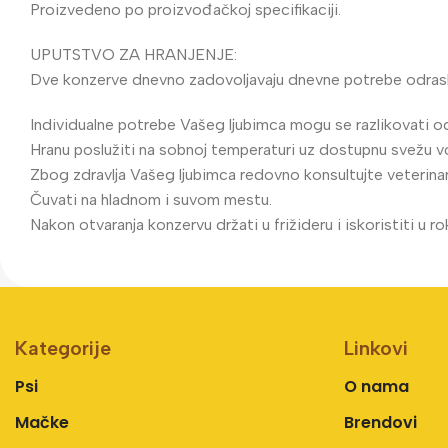
Proizvedeno po proizvođačkoj specifikaciji.
UPUTSTVO ZA HRANJENJE:
Dve konzerve dnevno zadovoljavaju dnevne potrebe odras
Individualne potrebe Vašeg ljubimca mogu se razlikovati od
Hranu poslužiti na sobnoj temperaturi uz dostupnu svežu v
Zbog zdravlja Vašeg ljubimca redovno konsultujte veterinar
Čuvati na hladnom i suvom mestu.
Nakon otvaranja konzervu držati u frižideru i iskoristiti u 
Kategorije
Linkovi
Psi
O nama
Mačke
Brendovi