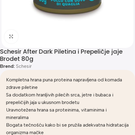
Klik za uvećanje
Schesir After Dark Piletina i Prepeličje jaje
Brodet 80g
Brend:
Schesir
Kompletna hrana puna proteina napravljena od komada
zdrave piletine
Sa dodatkom hranljivih pilećih srca, jetre i bubaca i
prepeličijih jaja u ukusnom brodetu
Uravnotežena hrana sa proteinima, vitaminima i
mineralima
Bogata tečnošću kako bi se pružila adekvatna hidratacija
organizma mačke