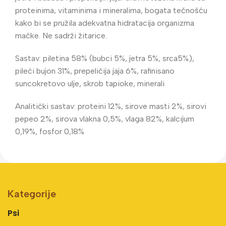
proteinima, vitaminima i mineralima, bogata tečnošću
kako bi se pružila adekvatna hidratacija organizma
mačke. Ne sadrži žitarice.
Sastav: piletina 58% (bubci 5%, jetra 5%, srca5%),
pileći bujon 31%, prepeličija jaja 6%, rafinisano
suncokretovo ulje, skrob tapioke, minerali
Analitički sastav: proteini 12%, sirove masti 2%, sirovi
pepeo 2%, sirova vlakna 0,5%, vlaga 82%, kalcijum
0,19%, fosfor 0,18%
Kategorije
Psi