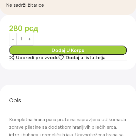
Ne sadrži žitarice
280
рсд
Dodaj U Korpu
Uporedi proizvode
Dodaj u listu želja
Opis
Kompletna hrana puna proteina napravljena od komada
zdrave piletine sa dodatkom hranljivih pilećih srca,
jetre i bubaca i prepeličijih jaja. Uravnotežena hrana sa