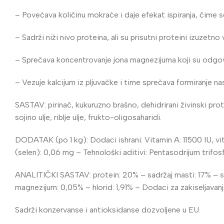
– Povećava količinu mokraće i daje efekat ispiranja, čime 
– Sadrži niži nivo proteina, ali su prisutni proteini izuzetno 
– Sprečava koncentrovanje jona magnezijuma koji su odgov
– Vezuje kalcijum iz pljuvačke i time sprečava formiranje na
SASTAV: pirinač, kukuruzno brašno, dehidrirani živinski protei
sojino ulje, riblje ulje, frukto-oligosaharidi.
DODATAK (po 1 kg): Dodaci ishrani: Vitamin A: 11500 IU, v
(selen): 0,06 mg – Tehnološki aditivi: Pentasodrijum trifos
ANALITIČKI SASTAV: protein: 20% – sadržaj masti: 17% – sir
magnezijum: 0,05% – hlorid: 1,91% – Dodaci za zakiseljavanje 
Sadrži konzervanse i antioksidanse dozvoljene u EU.