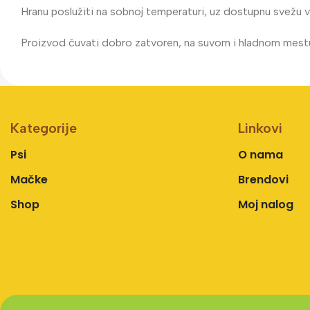
Hranu poslužiti na sobnoj temperaturi, uz dostupnu svežu 
Proizvod čuvati dobro zatvoren, na suvom i hladnom mest
Kategorije
Linkovi
Psi
O nama
Mačke
Brendovi
Shop
Moj nalog