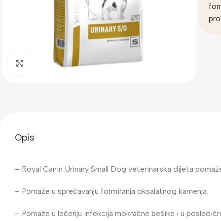
for
pro
Klik za uvećanje
Opis
– Royal Canin Urinary Small Dog veterinarska dijeta pomaže
– Pomaže u sprečavanju formiranja oksalatnog kamenja.
– Pomaže u lečenju infekcija mokraćne bešike i u posledič