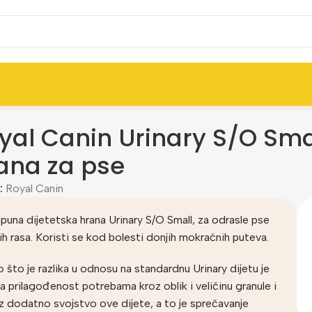
tetska hrana za pse
yal Canin Urinary S/O Smal
ana za pse
:
Royal Canin
puna dijetetska hrana Urinary S/O Small, za odrasle pse
ih rasa. Koristi se kod bolesti donjih mokraćnih puteva.
 što je razlika u odnosu na standardnu Urinary dijetu je
ja prilagođenost potrebama kroz oblik i veličinu granule i
z dodatno svojstvo ove dijete, a to je sprečavanje