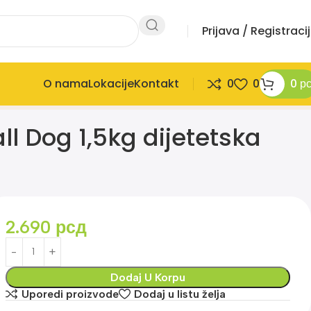
Prijava / Registraci
O nama
Lokacije
Kontakt
0
0
0
р
l Dog 1,5kg dijetetska
2.690
рсд
Dodaj U Korpu
Uporedi proizvode
Dodaj u listu želja