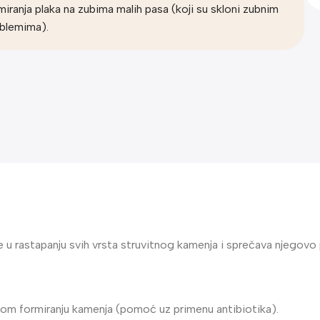
miranja plaka na zubima malih pasa (koji su skloni zubnim
blemima).
 u rastapanju svih vrsta struvitnog kamenja i sprečava njegovo
nom formiranju kamenja (pomoć uz primenu antibiotika).