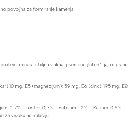
no povoljna za formiranje kamenja.
otein, minerali, biljna vlakna, pšenični gluten*, jaja u prahu,
akar) 10 mg, E5 (magnezijum): 59 mg, E6 (cink): 195 mg, E8
um: 0,7% – fosfor: 0,7% – natrijum: 1,2% – Kalijum: 0,8% –
n za visoku asimilaciju.