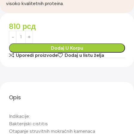
visoko kvalitetnih proteina.
810
рсд
Dodaj U Korpu
Uporedi proizvode
Dodaj u listu želja
Opis
Indikacije:
Bakterijski cistitis
Otapanje struvitnih mokraćnih kamenaca