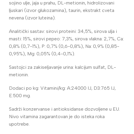
sojino ulje, jaja u prahu, DL-metionin, hidrolizovani
ljuskari (izvor glukozamina), taurin, ekstrakt cveta
nevena (izvor luteina).
Analitički sastav: sirovi proteini: 34,5%, sirova ulja i
masti: 15%, sirovi pepeo: 7,3%, sirova vlakna: 2,7%, Ca:
0,8% (0,7-1%), P: 0,7% (0,6-0,8%), Na: 0,9% (0,85-
0,95%), Mg: 0,05% (0,4-0,1%).
Sastojci za zakiseljavanje urina: kalcijum sulfat, DL-
metionin.
Dodaci po kg: Vitamini/kg: A:24000 IJ, D3:765 IJ,
E:500 mg.
Sadrži konzervanse i antioksidanse dozvoljene u EU.
Nivo vitamina zagarantovan je do isteka roka
upotrebe.