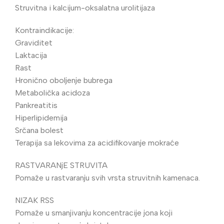
Struvitna i kalcijum-oksalatna urolitijaza
Kontraindikacije:
Graviditet
Laktacija
Rast
Hronično oboljenje bubrega
Metabolička acidoza
Pankreatitis
Hiperlipidemija
Srčana bolest
Terapija sa lekovima za acidifikovanje mokraće
RASTVARANjE STRUVITA
Pomaže u rastvaranju svih vrsta struvitnih kamenaca.
NIZAK RSS
Pomaže u smanjivanju koncentracije jona koji