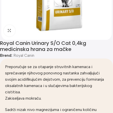
Klik za uvećanje
Royal Canin Urinary S/O Cat 0,4kg
medicinska hrana za mačke
Brend:
Royal Canin
Preporučuje se za otapanje struvitnih kamenaca i
sprečavanje njihovog ponovnog nastanka zahvaljujući
svojim acidifikujućim dejstvom, za prevenciju formiranja
oksalatnih kamenaca i u slučajevima bakterijskog
cistitisa.
Zakiseljava mokraću.
Sadrži nizak nivo magnezijuma i ograničenu količinu