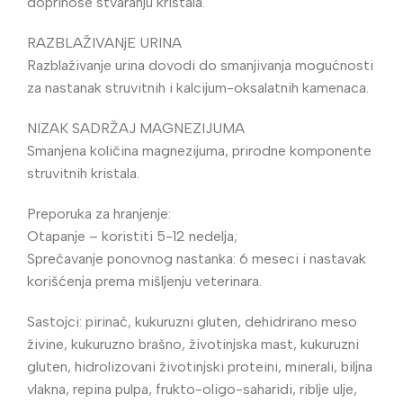
doprinose stvaranju kristala.
RAZBLAŽIVANjE URINA
Razblaživanje urina dovodi do smanjivanja mogućnosti
za nastanak struvitnih i kalcijum-oksalatnih kamenaca.
NIZAK SADRŽAJ MAGNEZIJUMA
Smanjena količina magnezijuma, prirodne komponente
struvitnih kristala.
Preporuka za hranjenje:
Otapanje – koristiti 5-12 nedelja;
Sprečavanje ponovnog nastanka: 6 meseci i nastavak
korišćenja prema mišljenju veterinara.
Sastojci: pirinač, kukuruzni gluten, dehidrirano meso
živine, kukuruzno brašno, životinjska mast, kukuruzni
gluten, hidrolizovani životinjski proteini, minerali, biljna
vlakna, repina pulpa, frukto-oligo-saharidi, riblje ulje,