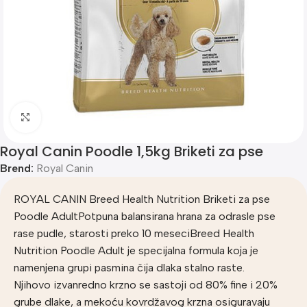
Klik za uvećanje
Royal Canin Poodle 1,5kg Briketi za pse
Brend:
Royal Canin
ROYAL CANIN Breed Health Nutrition Briketi za pse
Poodle AdultPotpuna balansirana hrana za odrasle pse
rase pudle, starosti preko 10 meseciBreed Health
Nutrition Poodle Adult je specijalna formula koja je
namenjena grupi pasmina čija dlaka stalno raste.
Njihovo izvanredno krzno se sastoji od 80% fine i 20%
grube dlake, a mekoću kovrdžavog krzna osiguravaju