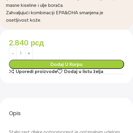
masne kiseline i ulje borača.
Zahvaljujući kombinaciji EPA&DHA smanjena je
osetljivost kože.
2.840
рсд
Dodaj U Korpu
Uporedi proizvode
Dodaj u listu želja
Opis
Stalni rast dlake potpomognut je optimalnim udelom