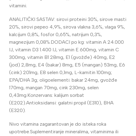
vitamini.
ANALITIČKI SASTAV: sirovi proteini 30%, sirove masti
20%, sirovi pepeo 4,9%, sirova vlakna 3,6%, vlaga 9%,
kalcijum 0,8%, fosfor 0,65%, natrijum 0,3%,
magnezijum 0,08%.DODACI po kg: vitamin A 24.000
IJ, vitamin D3 1.400 IJ, vitamin E 600mg, vitamin C
300mg, vitamin B1 28mg, E1 (gvožđe) 40mg, E2
(jod) 2,8mg, E4 (bakar) 8mg, E5 (mangan) 53mg, E6
(cink) 201mg, E8 selen 0,1mg, L-karnitin 100mg;
EPA/DHA 3g; oligoelementi: bakar 24mg, gvožđe
170mg, mangan 70mg, cink 230mg, selen
0,43mg.Konzervans: kalijum sorbat
(E202).Antioksidansi: galatni propil (E310), BHA
(E320).
Nivo vitamina zagarantovan je do isteka roka
upotrebe.Suplementiranje mineralima, vitaminima ili