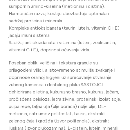
sumpornih amino-kiselina (metionina i cistina).
Harmoničan razvoj kostiju obezbeđuje optimalan
sadržaj proteina i minerala.
Kompleks antioksidanata (taurin, lutein, vitamin C i E)
jačaju imuni sistema.
Sadržaj antioksidanata i vitamina (lutein, zeaksantin,
vitamini C i E), doprinosi očuvanju vida.
Poseban oblik, veličina i tekstura granule su
prilagođeni vilici, a istovremeno stimulišu žvakanje i
doprinose oralnoj higijeni uz sprečavanje stvaranje
zubnog kamenca i dentalnog plaka.SASTOJCI:
dehidrirana piletina, kukuruzno brasno, kukuruz, ječam,
pročišćena celuloza, jetra živine, proteinski izolat soje,
pulpa repe, biljna ulja (ulje borača) riblje ulje, DL-
metionin, natriumov polifosfat, taurin, ekstrakt
zelenog čaja i grožđa (izvor polifenola), ekstrakt
ljuskara (izvor glukozamina), L-cistein, lutein, minerali,