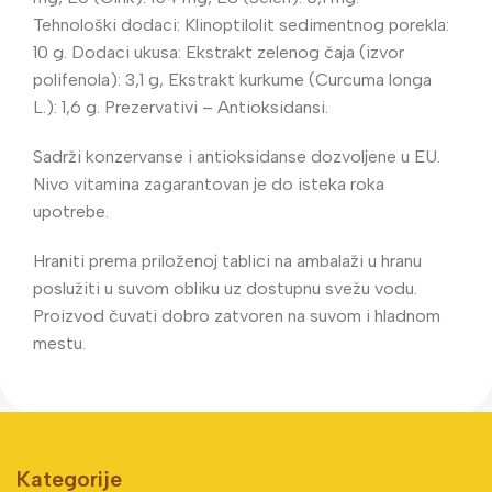
Tehnološki dodaci: Klinoptilolit sedimentnog porekla:
10 g. Dodaci ukusa: Ekstrakt zelenog čaja (izvor
polifenola): 3,1 g, Ekstrakt kurkume (Curcuma longa
L.): 1,6 g. Prezervativi – Antioksidansi.
Sadrži konzervanse i antioksidanse dozvoljene u EU.
Nivo vitamina zagarantovan je do isteka roka
upotrebe.
Hraniti prema priloženoj tablici na ambalaži u hranu
poslužiti u suvom obliku uz dostupnu svežu vodu.
Proizvod čuvati dobro zatvoren na suvom i hladnom
mestu.
Kategorije