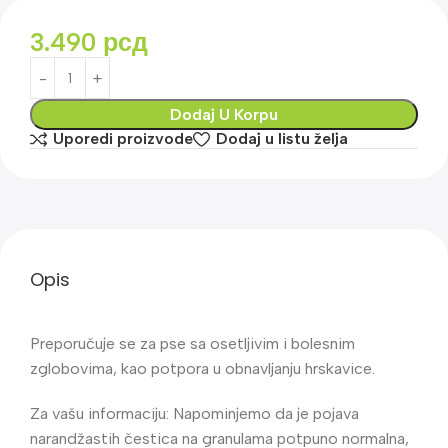
3.490
рсд
Dodaj U Korpu
Uporedi proizvode
Dodaj u listu želja
Opis
Preporučuje se za pse sa osetljivim i bolesnim
zglobovima, kao potpora u obnavljanju hrskavice.
Za vašu informaciju: Napominjemo da je pojava
narandžastih čestica na granulama potpuno normalna,