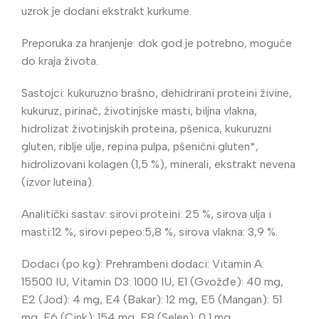
uzrok je dodani ekstrakt kurkume.
Preporuka za hranjenje: dok god je potrebno, moguće
do kraja života.
Sastojci: kukuruzno brašno, dehidrirani proteini živine,
kukuruz, pirinač, životinjske masti, biljna vlakna,
hidrolizat životinjskih proteina, pšenica, kukuruzni
gluten, riblje ulje, repina pulpa, pšenični gluten*,
hidrolizovani kolagen (1,5 %), minerali, ekstrakt nevena
(izvor luteina).
Analitički sastav: sirovi proteini: 25 %, sirova ulja i
masti:12 %, sirovi pepeo:5,8 %, sirova vlakna: 3,9 %.
Dodaci (po kg): Prehrambeni dodaci: Vitamin A:
15500 IU, Vitamin D3: 1000 IU, E1 (Gvožđe): 40 mg,
E2 (Jod): 4 mg, E4 (Bakar): 12 mg, E5 (Mangan): 51
mg, E6 (Cink): 154 mg, E8 (Selen): 0,1 mg.