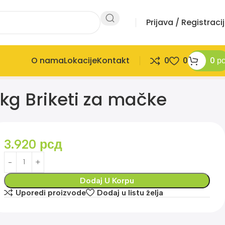
Prijava / Registraci
O nama
Lokacije
Kontakt
0
0
0
р
2kg Briketi za mačke
3.920
рсд
Dodaj U Korpu
Uporedi proizvode
Dodaj u listu želja