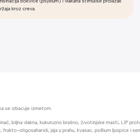
binacija bokvice (psyllium) i vlakana stimuliše prolazak
ržaja kroz creva.
aka se izbacuje izmetom.
č, biljna vlakna, kukuruzno brašno, životinjske masti, LIP protei
oje, frukto-oligosaharidi, jaja u prahu, kvasac, psillium ljuspice i s