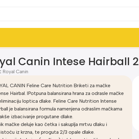
ačke
yal Canin Intese Hairball 
:
Royal Canin
AL CANIN Feline Care Nutrition Briketi za mačke
ense Hairbal. lPotpuna balansirana hrana za odrasle mačke
eliminaciju loptica dlake. Feline Care Nutrition Intense
rball je balansirana formula namenjena odraslim mačkama
lakše izbacivanje progutane dlake.
ik mačke deluje kao četka i sakuplja mrtvu dlaku i
istoću iz krzna, te proguta 2/3 opale dlake.