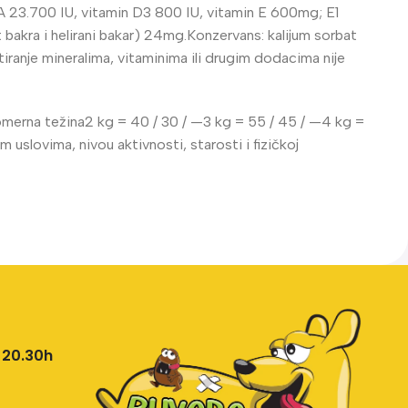
A 23.700 IU, vitamin D3 800 IU, vitamin E 600mg; E1
akra i helirani bakar) 24mg.Konzervans: kalijum sorbat
ranje mineralima, vitaminima ili drugim dodacima nije
merna težina2 kg = 40 / 30 / —3 kg = 55 / 45 / —4 kg =
uslovima, nivou aktivnosti, starosti i fizičkoj
 20.30h