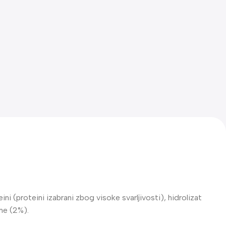
ni (proteini izabrani zbog visoke svarljivosti), hidrolizat
eme (2%).