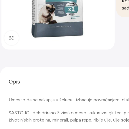
Kom
sad
Klik za uvećanje
Opis
Umesto da se nakuplja u želucu i izbacuje povraćanjem, dl
SASTOJCI: dehidrirano živinsko meso, kukuruzni gluten, pirina
životinjskih proteina, minerali, pulpa repe, riblje ulje, ulje s