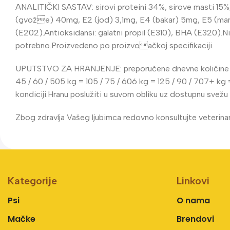
ANALITIČKI SASTAV: sirovi proteini 34%, sirove masti 15%,
(gvože) 40mg, E2 (jod) 3,1mg, E4 (bakar) 5mg, E5 (manga
(E202).Antioksidansi: galatni propil (E310), BHA (E320).Ni
potrebno.Proizvedeno po proizvoačkoj specifikaciji.
UPUTSTVO ZA HRANJENJE: preporučene dnevne količine (g)T
45 / 60 / 505 kg = 105 / 75 / 606 kg = 125 / 90 / 707+ kg =
kondiciji.Hranu poslužiti u suvom obliku uz dostupnu svežu
Zbog zdravlja Vašeg ljubimca redovno konsultujte veterina
Kategorije
Linkovi
Psi
O nama
Mačke
Brendovi