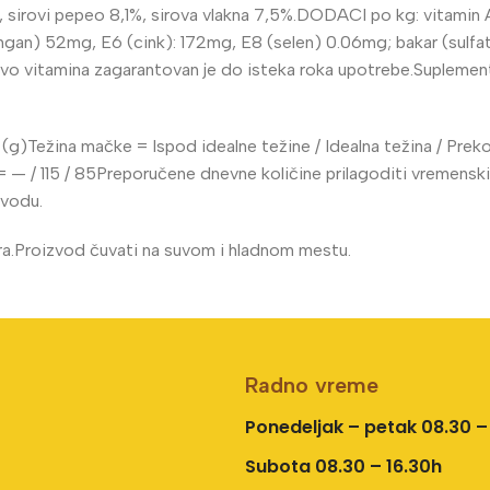
 sirovi pepeo 8,1%, sirova vlakna 7,5%.DODACI po kg: vitamin 
n) 52mg, E6 (cink): 172mg, E8 (selen) 0.06mg; bakar (sulfat b
vo vitamina zagarantovan je do isteka roka upotrebe.Suplementi
ežina mačke = Ispod idealne težine / Idealna težina / Preko
 — / 115 / 85Preporučene dnevne količine prilagoditi vremenskim 
 vodu.
ra.Proizvod čuvati na suvom i hladnom mestu.
Radno vreme
Ponedeljak – petak 08.30 –
Subota 08.30 – 16.30h