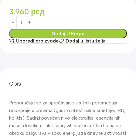
3.960
рсд
Dodaj U Korpu
Uporedi proizvode
Dodaj u listu želja
Opis
Preporučuje se za sprečavanje akutnih poremećaja
resorpcije u crevima (gastrointestinalne smetnje, IBD,
kolitis). Sadrži povećan nivo elektrolita, esencijalnih
masnih kiselina i lako svarljivih materija. Ova hrana po
obroku osigurava visoku energiju za dnevne aktivnosti