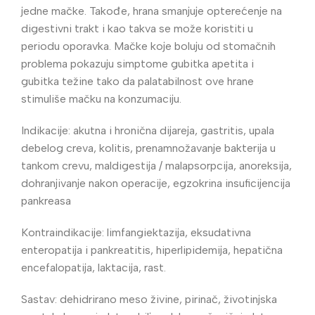
jedne mačke. Takođe, hrana smanjuje opterećenje na
digestivni trakt i kao takva se može koristiti u
periodu oporavka. Mačke koje boluju od stomačnih
problema pokazuju simptome gubitka apetita i
gubitka težine tako da palatabilnost ove hrane
stimuliše mačku na konzumaciju.
Indikacije: akutna i hronična dijareja, gastritis, upala
debelog creva, kolitis, prenamnožavanje bakterija u
tankom crevu, maldigestija / malapsorpcija, anoreksija,
dohranjivanje nakon operacije, egzokrina insuficijencija
pankreasa
Kontraindikacije: limfangiektazija, eksudativna
enteropatija i pankreatitis, hiperlipidemija, hepatična
encefalopatija, laktacija, rast.
Sastav: dehidrirano meso živine, pirinač, životinjska