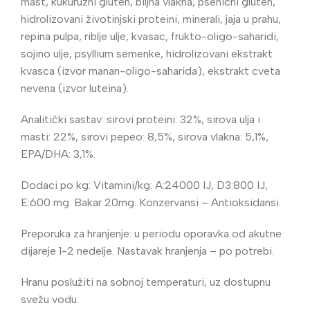
mast, kukuruzni gluten, biljna vlakna, pšenični gluten,
hidrolizovani životinjski proteini, minerali, jaja u prahu,
repina pulpa, riblje ulje, kvasac, frukto-oligo-saharidi,
sojino ulje, psyllium semenke, hidrolizovani ekstrakt
kvasca (izvor manan-oligo-saharida), ekstrakt cveta
nevena (izvor luteina).
Analitički sastav: sirovi proteini: 32%, sirova ulja i
masti: 22%, sirovi pepeo: 8,5%, sirova vlakna: 5,1%,
EPA/DHA: 3,1%.
Dodaci po kg: Vitamini/kg: A:24000 IJ, D3:800 IJ,
E:600 mg. Bakar 20mg. Konzervansi – Antioksidansi.
Preporuka za hranjenje: u periodu oporavka od akutne
dijareje 1-2 nedelje. Nastavak hranjenja – po potrebi.
Hranu poslužiti na sobnoj temperaturi, uz dostupnu
svežu vodu.