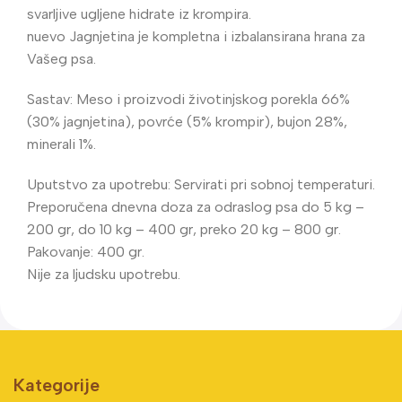
svarljive ugljene hidrate iz krompira.
nuevo Jagnjetina je kompletna i izbalansirana hrana za
Vašeg psa.
Sastav: Meso i proizvodi životinjskog porekla 66%
(30% jagnjetina), povrće (5% krompir), bujon 28%,
minerali 1%.
Uputstvo za upotrebu: Servirati pri sobnoj temperaturi.
Preporučena dnevna doza za odraslog psa do 5 kg –
200 gr, do 10 kg – 400 gr, preko 20 kg – 800 gr.
Pakovanje: 400 gr.
Nije za ljudsku upotrebu.
Kategorije