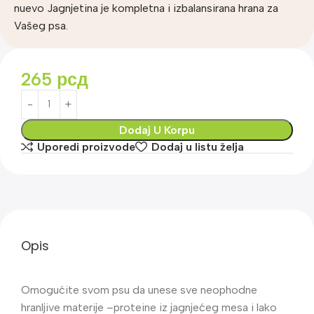
nuevo Jagnjetina je kompletna i izbalansirana hrana za
Vašeg psa.
265
рсд
Dodaj U Korpu
Uporedi proizvode
Dodaj u listu želja
Opis
Omogućite svom psu da unese sve neophodne
hranljive materije –proteine iz jagnjećeg mesa i lako