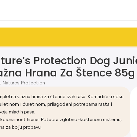
uretina Vlažna Hrana Za Štence 85g
ture’s Protection Dog Junio
ažna Hrana Za Štence 85g
:
Natures Protection
pletna vlažna hrana za štence svih rasa. Komadići u sosu
piletinom i ćuretinom, prilagođeni potrebama rasta i
voja mladih pasa.
kcionalnost hrane: Potpora zglobno-koštanom sistemu,
na za bolju probavu.