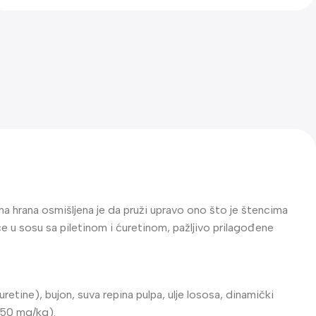
na hrana osmišljena je da pruži upravo ono što je štencima
e u sosu sa piletinom i ćuretinom, pažljivo prilagođene
etine), bujon, suva repina pulpa, ulje lososa, dinamički
(250 mg/kg).