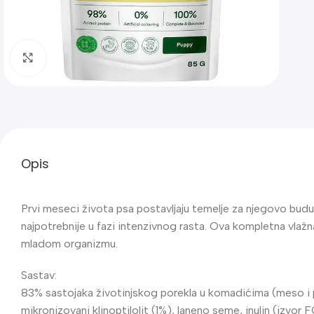
Klik za uvećanje
Opis
Prvi meseci života psa postavljaju temelje za njegovo budu
najpotrebnije u fazi intenzivnog rasta. Ova kompletna vlažn
mladom organizmu.
Sastav:
83% sastojaka životinjskog porekla u komadićima (meso i pro
mikronizovani klinoptilolit (1%), laneno seme, inulin (izvo