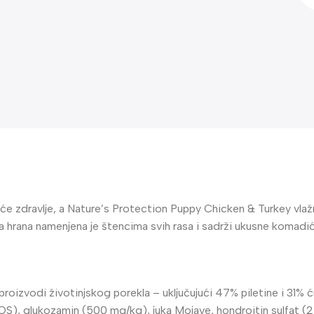
će zdravlje, a Nature’s Protection Puppy Chicken & Turkey vlaž
a hrana namenjena je štencima svih rasa i sadrži ukusne komadić
izvodi životinjskog porekla – uključujući 47% piletine i 31% ćur
r FOS), glukozamin (500 mg/kg), juka Mojave, hondroitin sulfat 