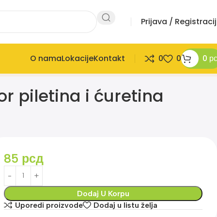
Prijava / Registraci
O nama
Lokacije
Kontakt
0
0
0
р
r piletina i ćuretina
85
рсд
Dodaj U Korpu
Uporedi proizvode
Dodaj u listu želja