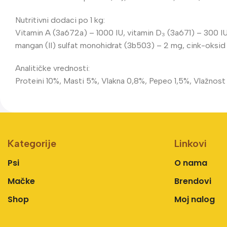
Nutritivni dodaci po 1 kg:
Vitamin A (3a672a) – 1000 IU, vitamin D₃ (3a671) – 300 IU
mangan (II) sulfat monohidrat (3b503) – 2 mg, cink-oksi
Analitičke vrednosti:
Proteini 10%, Masti 5%, Vlakna 0,8%, Pepeo 1,5%, Vlažnos
Kategorije
Linkovi
Psi
O nama
Mačke
Brendovi
Shop
Moj nalog