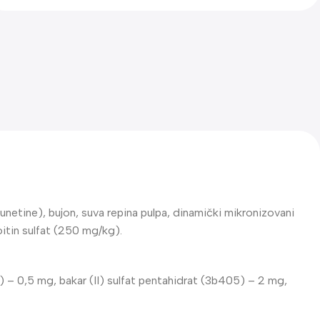
unetine), bujon, suva repina pulpa, dinamički mikronizovani
oitin sulfat (250 mg/kg).
 – 0,5 mg, bakar (II) sulfat pentahidrat (3b405) – 2 mg,