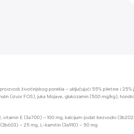
oizvodi životinjskog porekla – uključujući 55% piletine i 25% j
a, inulin (izvor FOS), juka Mojave, glukozamin (500 mg/kg), hondr
, vitamin E (3a700) – 100 mg, kalcijum-jodat bezvodni (3b202)
 (3b603) – 25 mg, L-karnitin (3a910) – 50 mg.