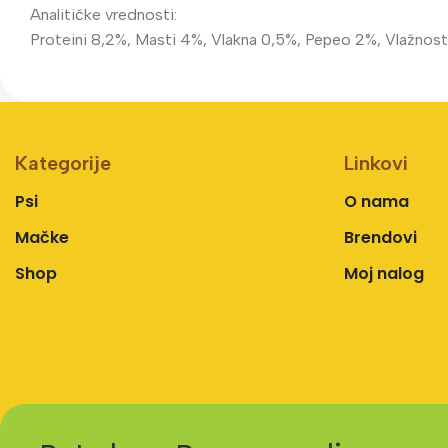
Analitičke vrednosti:
Proteini 8,2%, Masti 4%, Vlakna 0,5%, Pepeo 2%, Vlažnost
Kategorije
Linkovi
Psi
O nama
Mačke
Brendovi
Shop
Moj nalog