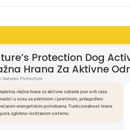
govedina Vlažna Hrana Za Aktivne Odrasle Pse 85g
ture’s Protection Dog Activ
ažna Hrana Za Aktivne Odr
:
Natures Protection
pletna vlažna hrana za aktivne odrasle pse svih rasa.
adići u sosu sa piletinom i junetinom, prilagođeni
ećanim energetskim potrebama. Funkcionalnost hrane:
pora zglobno-koštanom sistemu