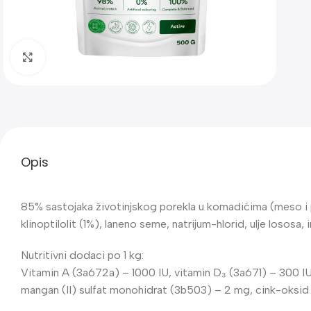
Klik za uvećanje
Opis
85% sastojaka životinjskog porekla u komadićima (meso i pr
klinoptilolit (1%), laneno seme, natrijum-hlorid, ulje losos
Nutritivni dodaci po 1 kg:
Vitamin A (3a672a) – 1000 IU, vitamin D₃ (3a671) – 300 IU
mangan (II) sulfat monohidrat (3b503) – 2 mg, cink-oksid