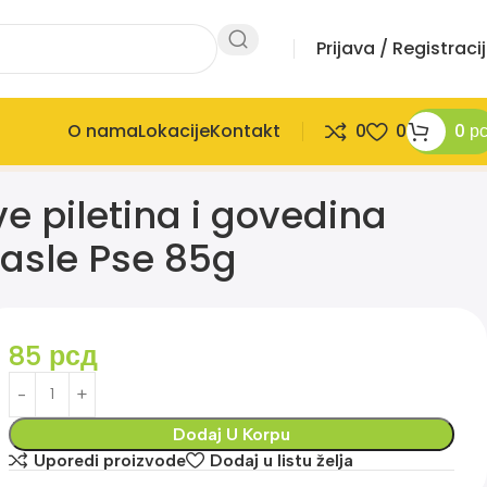
Prijava / Registraci
O nama
Lokacije
Kontakt
0
0
0
р
e piletina i govedina
asle Pse 85g
85
рсд
Dodaj U Korpu
Uporedi proizvode
Dodaj u listu želja