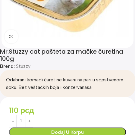
Klik za uvećanje
Mr.Stuzzy cat pašteta za mačke ćuretina
100g
Brend:
Stuzzy
Odabrani komadi ćuretine kuvani na pari u sopstvenom
soku. Bez veštačkih boja i konzervanasa.
110
рсд
Dodaj U Korpu