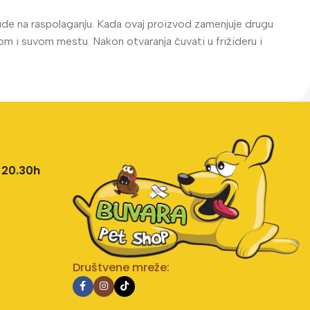
ude na raspolaganju. Kada ovaj proizvod zamenjuje drugu
nom i suvom mestu. Nakon otvaranja čuvati u frižideru i
 20.30h
Društvene mreže: