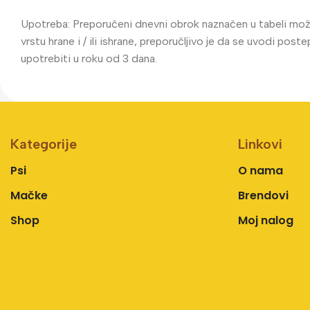
Upotreba: Preporučeni dnevni obrok naznačen u tabeli može
vrstu hrane i / ili ishrane, preporučljivo je da se uvodi p
upotrebiti u roku od 3 dana.
Kategorije
Linkovi
Psi
O nama
Mačke
Brendovi
Shop
Moj nalog