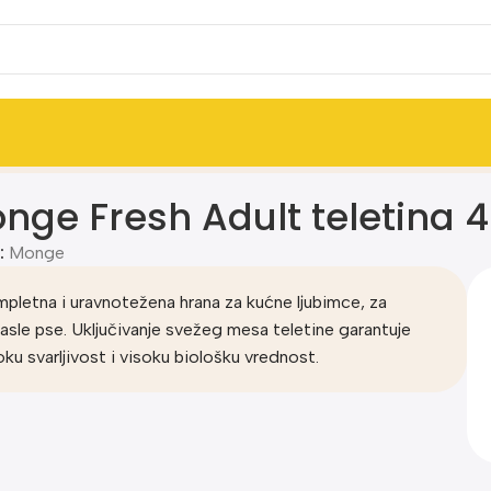
nge Fresh Adult teletina 
:
Monge
pletna i uravnotežena hrana za kućne ljubimce, za
asle pse. Uključivanje svežeg mesa teletine garantuje
oku svarljivost i visoku biološku vrednost.