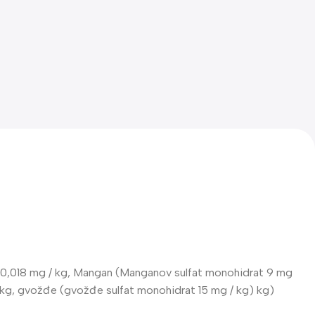
kg) 0,018 mg / kg, Mangan (Manganov sulfat monohidrat 9 mg
 / kg, gvožđe (gvožđe sulfat monohidrat 15 mg / kg) kg)