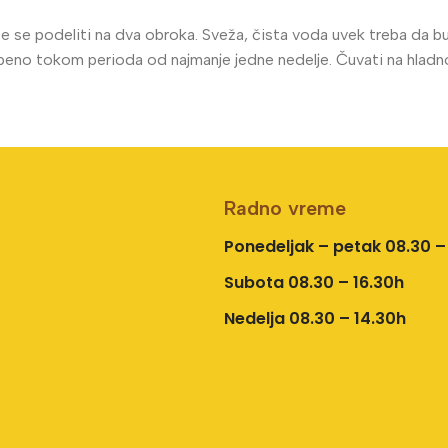
 se podeliti na dva obroka. Sveža, čista voda uvek treba da b
ostepeno tokom perioda od najmanje jedne nedelje. Čuvati na hlad
Radno vreme
Ponedeljak – petak 08.30 –
Subota 08.30 – 16.30h
Nedelja 08.30 – 14.30h