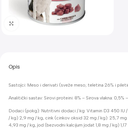
Klik za uvećanje
Opis
Sastojci: Meso i derivati (sveže meso; teletina 26% i piletina
Analitički sastav: Sirovi proteini: 8% – Sirova vlakna: 0,5%
Dodaci (pokg): Nutritivni dodaci / kg: Vitamin D3 450 IU 
/ kg) 2,9 mg / kg, cink (cinkov oksid 32 mg / kg): 25,7 mg
4,93 mg / kg, jod (bezvodni kalcijum jodat 1,8 mg / kg) 1,17