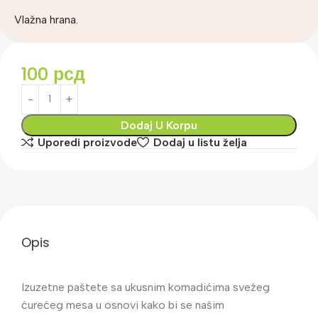
Vlažna hrana.
100
рсд
Dodaj U Korpu
Uporedi proizvode
Dodaj u listu želja
Opis
Izuzetne paštete sa ukusnim komadićima svežeg
ćurećeg mesa u osnovi kako bi se našim