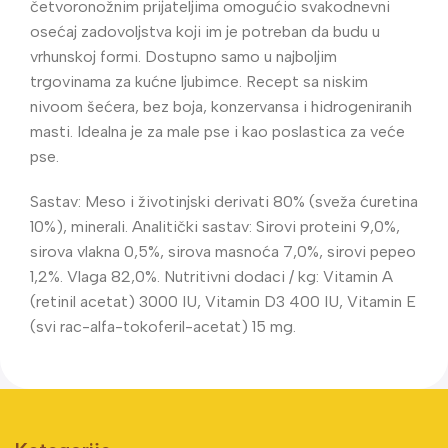
četvoronožnim prijateljima omogućio svakodnevni
osećaj zadovoljstva koji im je potreban da budu u
vrhunskoj formi. Dostupno samo u najboljim
trgovinama za kućne ljubimce. Recept sa niskim
nivoom šećera, bez boja, konzervansa i hidrogeniranih
masti. Idealna je za male pse i kao poslastica za veće
pse.
Sastav: Meso i životinjski derivati 80% (sveža ćuretina
10%), minerali. Analitički sastav: Sirovi proteini 9,0%,
sirova vlakna 0,5%, sirova masnoća 7,0%, sirovi pepeo
1,2%. Vlaga 82,0%. Nutritivni dodaci / kg: Vitamin A
(retinil acetat) 3000 IU, Vitamin D3 400 IU, Vitamin E
(svi rac-alfa-tokoferil-acetat) 15 mg.