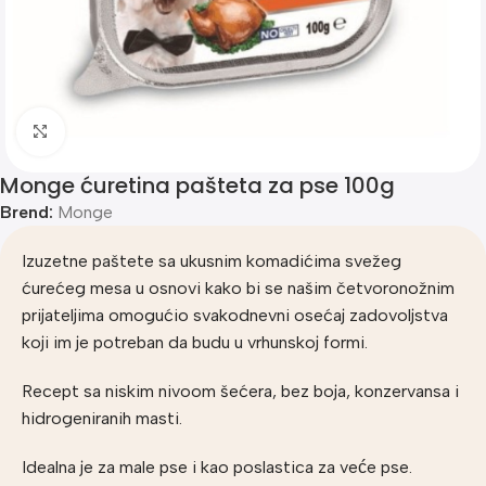
Klik za uvećanje
Monge ćuretina pašteta za pse 100g
Brend:
Monge
Izuzetne paštete sa ukusnim komadićima svežeg
ćurećeg mesa u osnovi kako bi se našim četvoronožnim
prijateljima omogućio svakodnevni osećaj zadovoljstva
koji im je potreban da budu u vrhunskoj formi.
Recept sa niskim nivoom šećera, bez boja, konzervansa i
hidrogeniranih masti.
Idealna je za male pse i kao poslastica za veće pse.