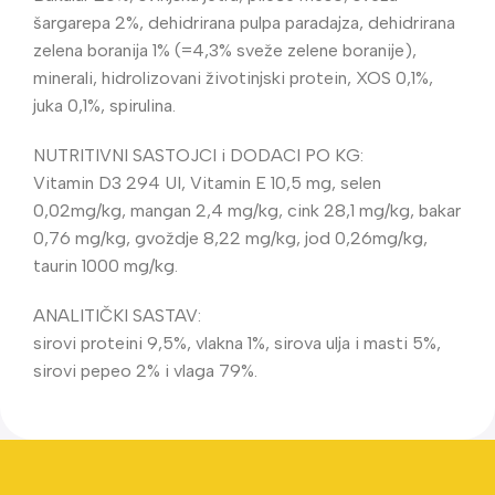
šargarepa 2%, dehidrirana pulpa paradajza, dehidrirana
zelena boranija 1% (=4,3% sveže zelene boranije),
minerali, hidrolizovani životinjski protein, XOS 0,1%,
juka 0,1%, spirulina.
NUTRITIVNI SASTOJCI i DODACI PO KG:
Vitamin D3 294 UI, Vitamin E 10,5 mg, selen
0,02mg/kg, mangan 2,4 mg/kg, cink 28,1 mg/kg, bakar
0,76 mg/kg, gvoždje 8,22 mg/kg, jod 0,26mg/kg,
taurin 1000 mg/kg.
ANALITIČKI SASTAV:
sirovi proteini 9,5%, vlakna 1%, sirova ulja i masti 5%,
sirovi pepeo 2% i vlaga 79%.