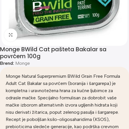
Klik za uvećanje
Monge BWild Cat pašteta Bakalar sa
povrćem 100g
Brend:
Monge
Monge Natural Superpremium BWild Grain Free Formula
Adult Cat Bakalar sa povrćem (boranija i šargarepa) je
kompletna i uravnotežena hrana za kućne ljubimce za
odrasle mačke. Specijalno formulisan za dobrobit vaše
mačke izborom alternativnih izvora ugljenih hidrata koji
nisu derivati žitarica, poput zelenog pasulja i šargarepe.
Recept je poboljšan ksilo-oligosaharidima (KSOS),
prebioticima sledeće generacije, kao podrška crevnom