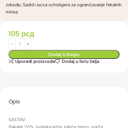
zdravlju. Sadrži iucca schidigera za ograničavanje fekalnih
mirisa.
105
рсд
Dodaj U Korpu
Uporedi proizvode
Dodaj u listu želja
Opis
SASTAV:
Bakalar 26%, svinjska jetra, pileće meso, sveža