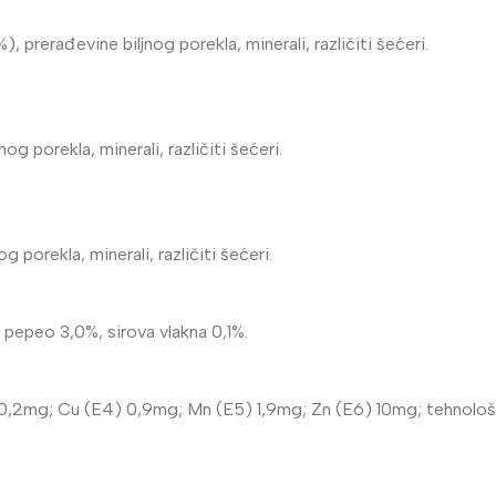
, prerađevine biljnog porekla, minerali, različiti šećeri.
 porekla, minerali, različiti šećeri.
porekla, minerali, različiti šećeri.
i pepeo 3,0%, sirova vlakna 0,1%.
2) 0,2mg; Cu (E4) 0,9mg; Mn (E5) 1,9mg; Zn (E6) 10mg; tehnolo