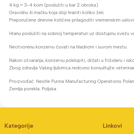
4 kg = 3-4 kom (poslužiti u bar 2 obroka)
Gravidnu ili mačku koja doji hraniti koliko želi.
Preporučene dnevne količine prilagoditi vremenskim uslovima,
Hranu poslužiti na sobnoj temperaturi uz dostupnu svežu v
Neotvorenu konzervu čuvati na hladnom i suvom mestu.
Nakon otvaranja, konzervu poklopiti, držati u frižideru i isk
Zbog zdravlja Vašeg ljubimca redovno konsultujte veterinar
Proizvođač: Nestle Purina Manufacturing Operations Poland
Zemlja porekla: Poljska
Kategorije
Linkovi