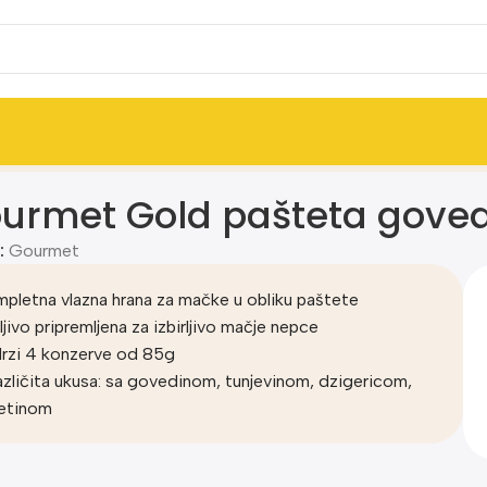
urmet Gold pašteta goved
:
Gourmet
pletna vlazna hrana za mačke u obliku paštete
ljivo pripremljena za izbirljivo mačje nepce
rzi 4 konzerve od 85g
azličita ukusa: sa govedinom, tunjevinom, dzigericom,
etinom