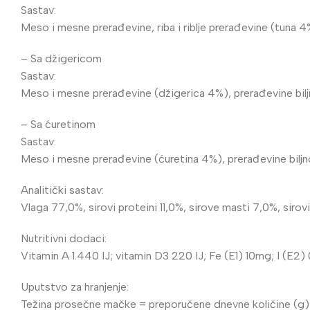
Sastav:
Meso i mesne prerađevine, riba i riblje prerađevine (tuna 4%)
– Sa džigericom
Sastav:
Meso i mesne prerađevine (džigerica 4%), prerađevine biljnog
– Sa ćuretinom
Sastav:
Meso i mesne prerađevine (ćuretina 4%), prerađevine biljnog 
Analitički sastav:
Vlaga 77,0%, sirovi proteini 11,0%, sirove masti 7,0%, sirov
Nutritivni dodaci:
Vitamin A 1.440 IJ; vitamin D3 220 IJ; Fe (E1) 10mg; I (E
Uputstvo za hranjenje:
Težina prosečne mačke = preporučene dnevne količine (g)