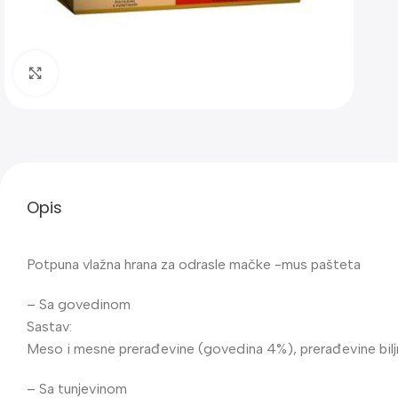
Klik za uvećanje
Opis
Potpuna vlažna hrana za odrasle mačke -mus pašteta
– Sa govedinom
Sastav:
Meso i mesne prerađevine (govedina 4%), prerađevine biljnog
– Sa tunjevinom