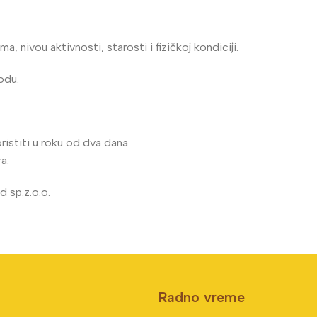
 nivou aktivnosti, starosti i fizičkoj kondiciji.
odu.
oristiti u roku od dva dana.
a.
 sp.z.o.o.
Radno vreme