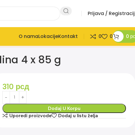
Prijava / Registraci
O nama
Lokacije
Kontakt
0
0
0
р
ina 4 x 85 g
310
рсд
Dodaj U Korpu
Uporedi proizvode
Dodaj u listu želja