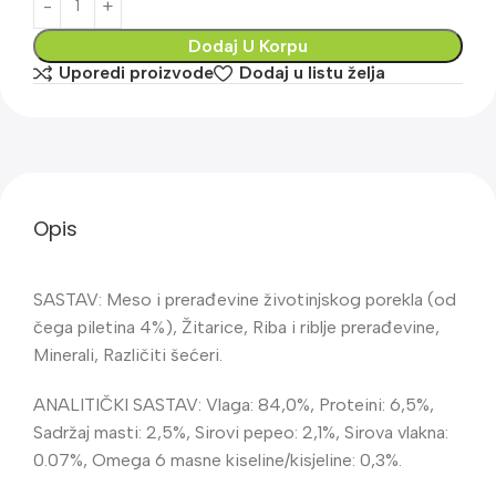
Dodaj U Korpu
Uporedi proizvode
Dodaj u listu želja
Opis
SASTAV: Meso i prerađevine životinjskog porekla (od
čega piletina 4%), Žitarice, Riba i riblje prerađevine,
Minerali, Različiti šećeri.
ANALITIČKI SASTAV: Vlaga: 84,0%, Proteini: 6,5%,
Sadržaj masti: 2,5%, Sirovi pepeo: 2,1%, Sirova vlakna:
0.07%, Omega 6 masne kiseline/kisjeline: 0,3%.