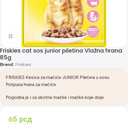
Klik za uvećanje
Friskies cat sos junior piletina Vlažna hrana
85g
Brend:
Friskies
FRISKIES Kesica za mačiće JUNIOR Piletina u sosu
Potpuna hrana za mačiće
Pogodna je i za skotne mačke i mačke koje doje.
65
рсд