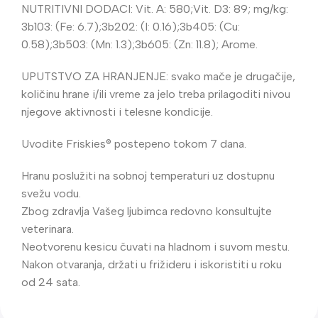
NUTRITIVNI DODACI: Vit. A: 580;Vit. D3: 89; mg/kg:
3b103: (Fe: 6.7);3b202: (I: 0.16);3b405: (Cu:
0.58);3b503: (Mn: 1.3);3b605: (Zn: 11.8); Arome.
UPUTSTVO ZA HRANJENJE: svako mače je drugačije,
količinu hrane i/ili vreme za jelo treba prilagoditi nivou
njegove aktivnosti i telesne kondicije.
Uvodite Friskies® postepeno tokom 7 dana.
Hranu poslužiti na sobnoj temperaturi uz dostupnu
svežu vodu.
Zbog zdravlja Vašeg ljubimca redovno konsultujte
veterinara.
Neotvorenu kesicu čuvati na hladnom i suvom mestu.
Nakon otvaranja, držati u frižideru i iskoristiti u roku
od 24 sata.