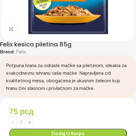
Klik za uvećanje
Felix kesica piletina 85g
Brend:
Felix
Potpuna hrana za odrasle mačke sa piletinom, idealna za
svakodnevnu ishranu vaše mačke. Napravljena od
kvalitetnog mesa, obogaćena je ukusnim želeom koji
hranu čini slasnom i privlačnom za mačke.
75
рсд
Dodaj U Korpu