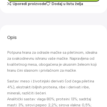
Uporedi proizvode
Dodaj u listu želja
Opis
Potpuna hrana za odrasle mačke sa piletinom, idealna
za svakodnevnu ishranu vaše mačke. Napravljena od
kvalitetnog mesa, obogaćena je ukusnim želeom koji
hranu čini slasnom i privlačnom za mačke.
Sastav: meso i životinjski derivati (od čega piletina
4%), ekstrakti biljnih proteina, ribe i derivati ribe,
minerali, različiti šećeri.
Analitički sastav: vlaga 80%; proteini: 13%; sadržaj
masti: 3%; sirovi pepeo: 2,2%; sirova vlakna: 0,5%;