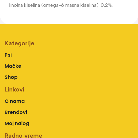
linolna kiselina (omega-6 masna kiselina): 0,2%.
Kategorije
Psi
Mačke
Shop
Linkovi
O nama
Brendovi
Moj nalog
Radno vreme