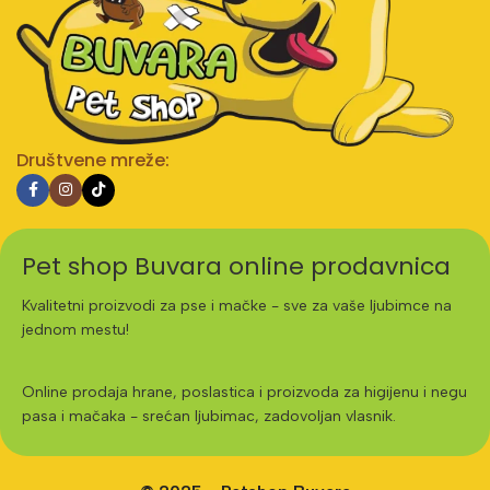
Društvene mreže:
Pet shop Buvara online prodavnica
Kvalitetni proizvodi za pse i mačke - sve za vaše ljubimce na
jednom mestu!
Online prodaja hrane, poslastica i proizvoda za higijenu i negu
pasa i mačaka - srećan ljubimac, zadovoljan vlasnik.