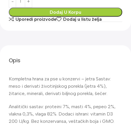
Dodaj U Korpu
Uporedi proizvode
Dodaj u listu želja
Opis
Kompletna hrana za pse u konzervi – jetra Sastav:
meso i derivati životinjskog porekla (jetra 4%),
žitarice, minerali, derivati biljnog porekla, šećer.
Analitički sastav: proteini 7%, masti 4%, pepeo 2%,
vlakna 0,3%, vlaga 82%. Dodaci ishrani: vitamin D3
200 IJ/kg. Bez konzervansa, veštačkih boja i GMO.