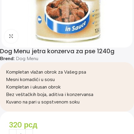
Klik za uvećanje
Dog Menu jetra konzerva za pse 1240g
Brend:
Dog Menu
Kompletan vlažan obrok za Vašeg psa
Mesni komadići u sosu
Kompletan i ukusan obrok
Bez veštačkih boja, aditiva i konzervansa
Kuvano na pari u sopstvenom soku
320
рсд