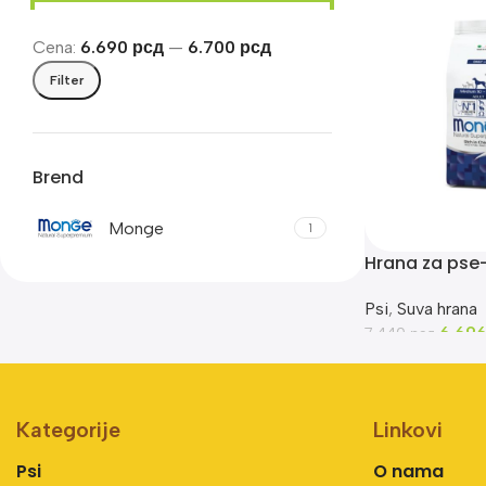
Cena:
6.690 рсд
—
6.700 рсд
Filter
Brend
Monge
1
Hrana za ps
Medium Adult 
Psi
,
Suva hrana
6.69
7.440
рсд
Kategorije
Linkovi
Psi
O nama