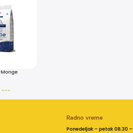
e-Monge
piletina 12kg
6
рсд
Radno vreme
Ponedeljak – petak 08.30 –