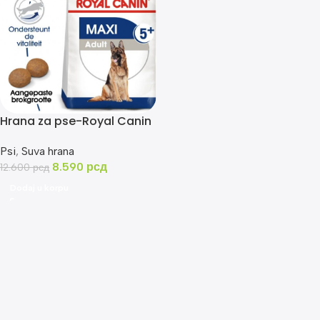
Hrana za pse-Royal Canin
Maxi Adult 15kg
Psi
,
Suva hrana
8.590
рсд
12.600
рсд
Dodaj u korpu