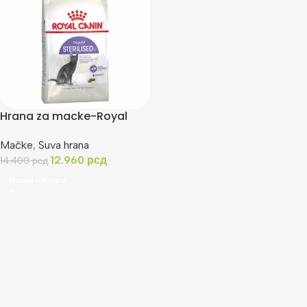
Hrana za macke-Royal
Canin Sterilised 37 10kg
Mačke
,
Suva hrana
12.960
рсд
14.400
рсд
Dodaj u korpu