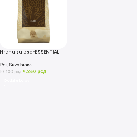
Hrana za pse-ESSENTIAL
Older 10kg
Psi
,
Suva hrana
9.360
рсд
10.400
рсд
Dodaj u korpu